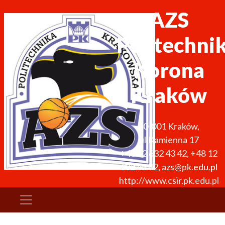
AZS
Politechni
Korona
Kraków
30-001
Kraków
,
ul.Kamienna 17
+48 12 632 43 42
,
+48 12
632 43 42
,
azs@pk.edu.pl
http://www.csir.pk.edu.pl