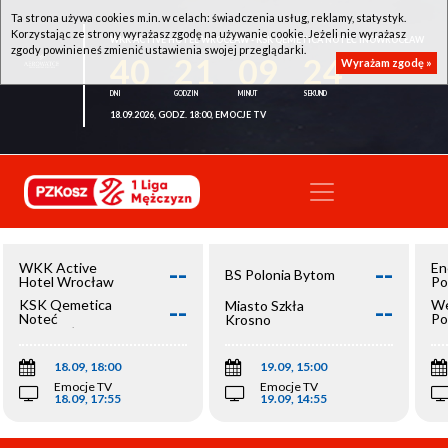
Ta strona używa cookies m.in. w celach: świadczenia usług, reklamy, statystyk.
Korzystając ze strony wyrażasz zgodę na używanie cookie. Jeżeli nie wyrażasz
WKK ACTIVE HOTEL WROCŁAW - KSK QEMETICA NOTEĆ INOWROCŁAW
zgody powinieneś zmienić ustawienia swojej przeglądarki.
40
21
09
24
Wyrażam zgodę »
18.09.2026, GODZ. 18:00, EMOCJE TV
--
--
WKK Active
En
BS Polonia Bytom
Hotel Wrocław
Po
--
--
KSK Qemetica
We
Miasto Szkła
Noteć
Po
Krosno
Inowrocław
Op
18.09, 18:00
19.09, 15:00
Emocje TV
Emocje TV
18.09, 17:55
19.09, 14:55