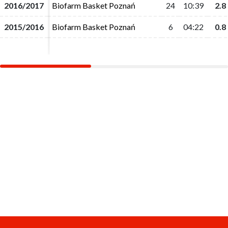
2016/2017
2016/2017
Biofarm Basket Poznań
Biofarm Basket Poznań
24
24
10:39
10:39
2.8
2.8
2015/2016
2015/2016
Biofarm Basket Poznań
Biofarm Basket Poznań
6
6
04:22
04:22
0.8
0.8