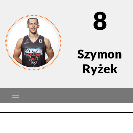
8
Szymon
Ryżek