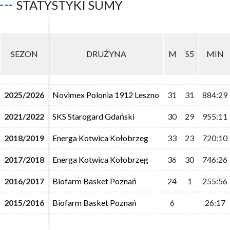
STATYSTYKI SUMY
SEZON
SEZON
DRUŻYNA
DRUŻYNA
M
M
S5
S5
MIN
MIN
2025/2026
2025/2026
Novimex Polonia 1912 Leszno
Novimex Polonia 1912 Leszno
31
31
31
31
884:29
884:29
2021/2022
2021/2022
SKS Starogard Gdański
SKS Starogard Gdański
30
30
29
29
955:11
955:11
2018/2019
2018/2019
Energa Kotwica Kołobrzeg
Energa Kotwica Kołobrzeg
33
33
23
23
720:10
720:10
2017/2018
2017/2018
Energa Kotwica Kołobrzeg
Energa Kotwica Kołobrzeg
36
36
30
30
746:26
746:26
2016/2017
2016/2017
Biofarm Basket Poznań
Biofarm Basket Poznań
24
24
1
1
255:56
255:56
2015/2016
2015/2016
Biofarm Basket Poznań
Biofarm Basket Poznań
6
6
26:17
26:17