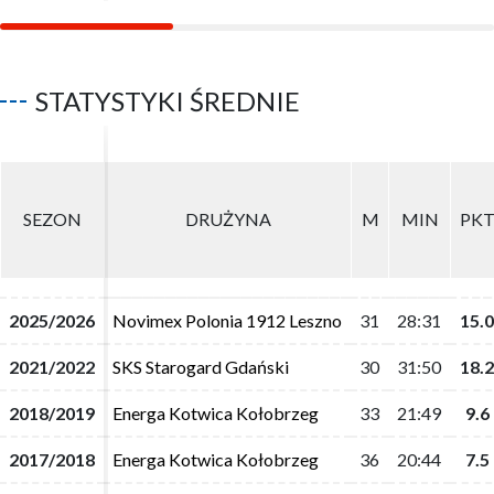
STATYSTYKI ŚREDNIE
SEZON
SEZON
DRUŻYNA
DRUŻYNA
M
M
MIN
MIN
PK
PK
2025/2026
2025/2026
Novimex Polonia 1912 Leszno
Novimex Polonia 1912 Leszno
31
31
28:31
28:31
15.0
15.0
2021/2022
2021/2022
SKS Starogard Gdański
SKS Starogard Gdański
30
30
31:50
31:50
18.2
18.2
2018/2019
2018/2019
Energa Kotwica Kołobrzeg
Energa Kotwica Kołobrzeg
33
33
21:49
21:49
9.6
9.6
2017/2018
2017/2018
Energa Kotwica Kołobrzeg
Energa Kotwica Kołobrzeg
36
36
20:44
20:44
7.5
7.5