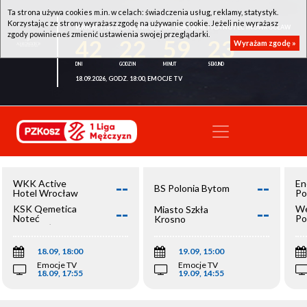
Ta strona używa cookies m.in. w celach: świadczenia usług, reklamy, statystyk.
Korzystając ze strony wyrażasz zgodę na używanie cookie. Jeżeli nie wyrażasz
WKK ACTIVE HOTEL WROCŁAW - KSK QEMETICA NOTEĆ INOWROCŁAW
zgody powinieneś zmienić ustawienia swojej przeglądarki.
42
22
59
23
Wyrażam zgodę »
18.09.2026, GODZ. 18:00, EMOCJE TV
--
--
WKK Active
En
BS Polonia Bytom
Hotel Wrocław
Po
--
--
KSK Qemetica
We
Miasto Szkła
Noteć
Po
Krosno
Inowrocław
Op
18.09, 18:00
19.09, 15:00
Emocje TV
Emocje TV
18.09, 17:55
19.09, 14:55