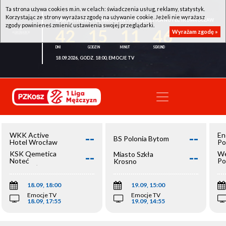
Ta strona używa cookies m.in. w celach: świadczenia usług, reklamy, statystyk.
Korzystając ze strony wyrażasz zgodę na używanie cookie. Jeżeli nie wyrażasz
WKK ACTIVE HOTEL WROCŁAW - KSK QEMETICA NOTEĆ INOWROCŁAW
zgody powinieneś zmienić ustawienia swojej przeglądarki.
42
15
11
46
Wyrażam zgodę »
18.09.2026, GODZ. 18:00, EMOCJE TV
--
--
WKK Active
En
BS Polonia Bytom
Hotel Wrocław
Po
--
--
KSK Qemetica
We
Miasto Szkła
Noteć
Po
Krosno
Inowrocław
Op
18.09, 18:00
19.09, 15:00
Emocje TV
Emocje TV
18.09, 17:55
19.09, 14:55