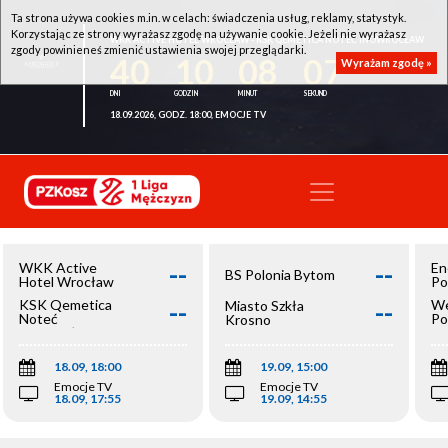
Ta strona używa cookies m.in. w celach: świadczenia usług, reklamy, statystyk.
Korzystając ze strony wyrażasz zgodę na używanie cookie. Jeżeli nie wyrażasz
WKK ACTIVE HOTEL WROCŁAW - KSK QEMETICA NOTEĆ INOWROCŁAW
zgody powinieneś zmienić ustawienia swojej przeglądarki.
40
10
08
07
Wyrażam zgodę »
18.09.2026, GODZ. 18:00, EMOCJE TV
--
--
WKK Active
En
BS Polonia Bytom
Hotel Wrocław
Po
--
--
KSK Qemetica
We
Miasto Szkła
Noteć
Po
Krosno
Inowrocław
Op
18.09, 18:00
19.09, 15:00
Emocje TV
Emocje TV
18.09, 17:55
19.09, 14:55