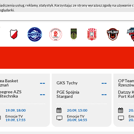
iadczenia usług, reklamy, statystyk. Korzystając ze strony wyrażasz zgodę na używanie c
WKK ACTIVE HOTEL WROCŁAW - KSK QEMETICA NOTEĆ IN
eglądarki.
--
--
ea Basket
OPTeam
GKS Tychy
znań
Rzeszó
--
--
egree AZS
PGE Spójnia
Datzzy 
litechnika
Stargard
Port Ko
olska
19.09, 18:00
20.09, 15:00
20.
Emocje TV
Emocje TV
Em
19.09, 17:55
20.09, 14:55
20.