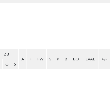
ZB
A
F
FW
S
P
B
BO
EVAL
+/-
O
S