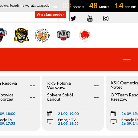
43
03
48
14
ookie. Jeżeli nie wyrażasz zgody
OWROCŁAW
Wyrażam zgodę »
--
--
KSK Qemetic
 Resovia
KKS Polonia
Noteć
w
Warszawa
Inowrocław
--
--
Kotwica
Solvera Sokół
OPTeam Reso
łobrzeg
Łańcut
Rzeszów
09, 18:00
21.09, 19:00
26.09, 15
ocje TV
Emocje TV
Emocje T
09, 17:55
21.09, 18:55
26.09, 14