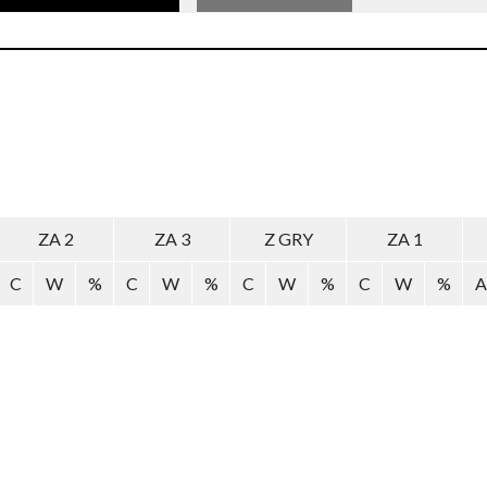
ZA 2
ZA 3
Z GRY
ZA 1
C
W
%
C
W
%
C
W
%
C
W
%
A