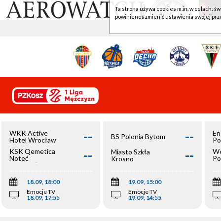
Ta strona używa cookies m.in. w celach: św
powinieneś zmienić ustawienia swojej prz
--
--
WKK Active
En
BS Polonia Bytom
Hotel Wrocław
Po
--
--
KSK Qemetica
We
Miasto Szkła
Noteć
Po
Krosno
Inowrocław
Op
18.09, 18:00
19.09, 15:00
Emocje TV
Emocje TV
18.09, 17:55
19.09, 14:55