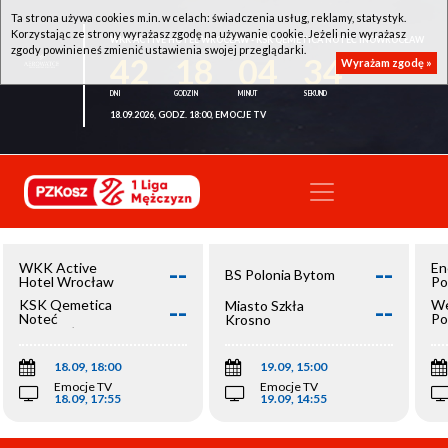
Ta strona używa cookies m.in. w celach: świadczenia usług, reklamy, statystyk.
Korzystając ze strony wyrażasz zgodę na używanie cookie. Jeżeli nie wyrażasz
WKK ACTIVE HOTEL WROCŁAW - KSK QEMETICA NOTEĆ INOWROCŁAW
zgody powinieneś zmienić ustawienia swojej przeglądarki.
42
18
04
34
Wyrażam zgodę »
18.09.2026, GODZ. 18:00, EMOCJE TV
--
--
WKK Active
En
BS Polonia Bytom
Hotel Wrocław
Po
--
--
KSK Qemetica
We
Miasto Szkła
Noteć
Po
Krosno
Inowrocław
Op
18.09, 18:00
19.09, 15:00
Emocje TV
Emocje TV
18.09, 17:55
19.09, 14:55