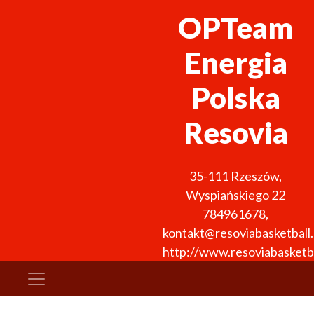
OPTeam
Energia
Polska
Resovia
35-111
Rzeszów
,
Wyspiańskiego 22
784961678
,
kontakt@resoviabasketball.
http://www.resoviabasketba