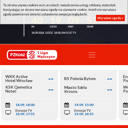
Ta strona używa cookies m.in. w celach: świadczenia usług, reklamy, statystyk.
Korzystając ze strony wyrażasz zgodę na używanie cookie. Jeżeli nie wyrażasz
WKK ACTIVE HOTEL WROCŁAW - KSK QEMETICA NOTEĆ INOWROCŁAW
zgody powinieneś zmienić ustawienia swojej przeglądarki.
40
19
09
52
Wyrażam zgodę »
18.09.2026, GODZ. 18:00, EMOCJE TV
--
--
WKK Active
En
BS Polonia Bytom
Hotel Wrocław
Po
--
--
KSK Qemetica
We
Miasto Szkła
Noteć
Po
Krosno
Inowrocław
Op
18.09, 18:00
19.09, 15:00
Emocje TV
Emocje TV
18.09, 17:55
19.09, 14:55