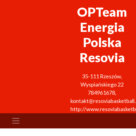
OPTeam
Energia
Polska
Resovia
35-111
Rzeszów
,
Wyspiańskiego 22
784961678
,
kontakt@resoviabasketball.
http://www.resoviabasketba