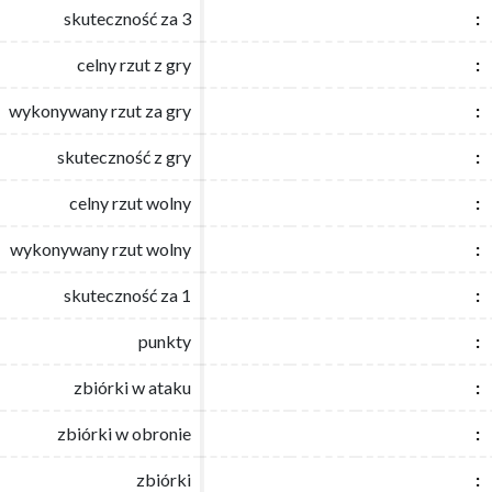
skuteczność za 3
skuteczność za 3
:
:
celny rzut z gry
celny rzut z gry
:
:
wykonywany rzut za gry
wykonywany rzut za gry
:
:
skuteczność z gry
skuteczność z gry
:
:
celny rzut wolny
celny rzut wolny
:
:
wykonywany rzut wolny
wykonywany rzut wolny
:
:
skuteczność za 1
skuteczność za 1
:
:
punkty
punkty
:
:
zbiórki w ataku
zbiórki w ataku
:
:
zbiórki w obronie
zbiórki w obronie
:
:
zbiórki
zbiórki
:
: