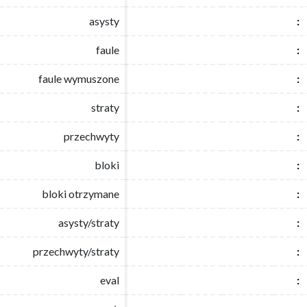
asysty
asysty
:
:
faule
faule
:
:
faule wymuszone
faule wymuszone
:
:
straty
straty
:
:
przechwyty
przechwyty
:
:
bloki
bloki
:
:
bloki otrzymane
bloki otrzymane
:
:
asysty/straty
asysty/straty
:
:
przechwyty/straty
przechwyty/straty
:
:
eval
eval
:
: