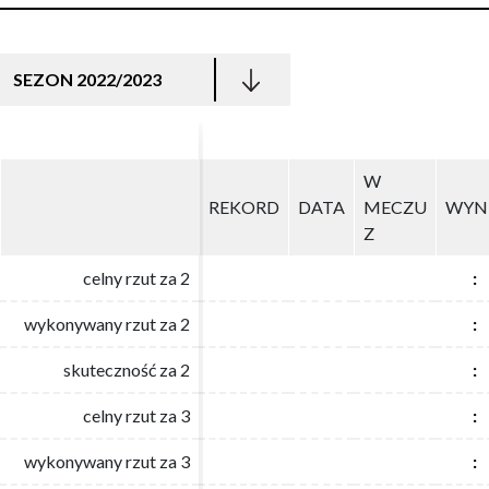
SEZON 2022/2023
W
W
REKORD
REKORD
DATA
DATA
MECZU
MECZU
WYN
WYN
Z
Z
celny rzut za 2
celny rzut za 2
:
:
wykonywany rzut za 2
wykonywany rzut za 2
:
:
skuteczność za 2
skuteczność za 2
:
:
celny rzut za 3
celny rzut za 3
:
:
wykonywany rzut za 3
wykonywany rzut za 3
:
: