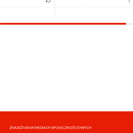
+/-
+/-
:
:
ZNAJDŹ NAS W MEDIACH SPOŁECZNOŚCIOWYCH