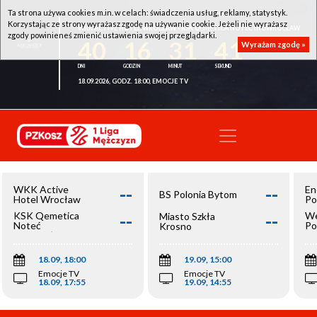
Ta strona używa cookies m.in. w celach: świadczenia usług, reklamy, statystyk.
Korzystając ze strony wyrażasz zgodę na używanie cookie. Jeżeli nie wyrażasz
WKK ACTIVE HOTEL WROCŁAW - KSK QEMETICA NOTEĆ INOWROCŁAW
zgody powinieneś zmienić ustawienia swojej przeglądarki.
40
16
31
41
Wyrażam zgodę »
18.09.2026, GODZ. 18:00, EMOCJE TV
--
--
WKK Active
En
BS Polonia Bytom
Hotel Wrocław
Po
--
--
KSK Qemetica
We
Miasto Szkła
Noteć
Po
Krosno
Inowrocław
Op
18.09, 18:00
19.09, 15:00
Emocje TV
Emocje TV
18.09, 17:55
19.09, 14:55