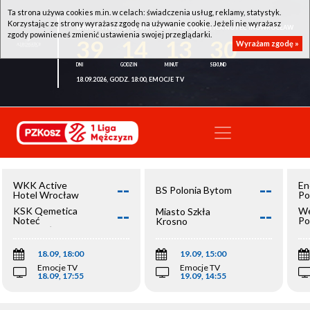
Ta strona używa cookies m.in. w celach: świadczenia usług, reklamy, statystyk.
Korzystając ze strony wyrażasz zgodę na używanie cookie. Jeżeli nie wyrażasz
WKK ACTIVE HOTEL WROCŁAW - KSK QEMETICA NOTEĆ INOWROCŁAW
zgody powinieneś zmienić ustawienia swojej przeglądarki.
39
14
13
29
Wyrażam zgodę »
18.09.2026, GODZ. 18:00, EMOCJE TV
--
--
WKK Active
En
BS Polonia Bytom
Hotel Wrocław
Po
--
--
KSK Qemetica
We
Miasto Szkła
Noteć
Po
Krosno
Inowrocław
Op
18.09, 18:00
19.09, 15:00
Emocje TV
Emocje TV
18.09, 17:55
19.09, 14:55