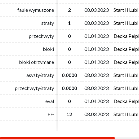
faule wymuszone
faule wymuszone
2
2
08.03.2023
08.03.2023
Start II Lubl
Start II Lubl
straty
straty
1
1
08.03.2023
08.03.2023
Start II Lubl
Start II Lubl
przechwyty
przechwyty
0
0
01.04.2023
01.04.2023
Decka Pelpl
Decka Pelpl
bloki
bloki
0
0
01.04.2023
01.04.2023
Decka Pelpl
Decka Pelpl
bloki otrzymane
bloki otrzymane
0
0
01.04.2023
01.04.2023
Decka Pelpl
Decka Pelpl
asysty/straty
asysty/straty
0.0000
0.0000
08.03.2023
08.03.2023
Start II Lubl
Start II Lubl
przechwyty/straty
przechwyty/straty
0.0000
0.0000
08.03.2023
08.03.2023
Start II Lubl
Start II Lubl
eval
eval
0
0
01.04.2023
01.04.2023
Decka Pelpl
Decka Pelpl
+/-
+/-
12
12
08.03.2023
08.03.2023
Start II Lubl
Start II Lubl