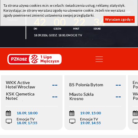
Ta strona używa cookies m.in. w celach: świadczenia usług, reklamy, statystyk.
Korzystając ze strony wyrażasz zgodę na używanie cookie. Jeżeli nie wyrażasz
WKK ACTIVE HOTEL WROCŁAW - KSK QEMETICA NOTEĆ INOWROCŁAW
zgody powinieneś zmienić ustawienia swojej przeglądarki.
42
00
22
34
Wyrażam zgodę »
18.09.2026, GODZ. 18:00, EMOCJE TV
--
--
WKK Active
En
BS Polonia Bytom
Hotel Wrocław
Po
--
--
KSK Qemetica
We
Miasto Szkła
Noteć
Po
Krosno
Inowrocław
Op
18.09, 18:00
19.09, 15:00
Emocje TV
Emocje TV
18.09, 17:55
19.09, 14:55