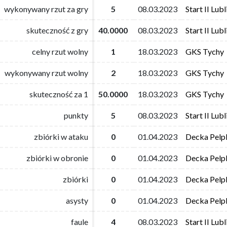
wykonywany rzut za gry
wykonywany rzut za gry
5
5
08.03.2023
08.03.2023
Start II Lubl
Start II Lubl
skuteczność z gry
skuteczność z gry
40.0000
40.0000
08.03.2023
08.03.2023
Start II Lubl
Start II Lubl
celny rzut wolny
celny rzut wolny
1
1
18.03.2023
18.03.2023
GKS Tychy
GKS Tychy
wykonywany rzut wolny
wykonywany rzut wolny
2
2
18.03.2023
18.03.2023
GKS Tychy
GKS Tychy
skuteczność za 1
skuteczność za 1
50.0000
50.0000
18.03.2023
18.03.2023
GKS Tychy
GKS Tychy
punkty
punkty
5
5
08.03.2023
08.03.2023
Start II Lubl
Start II Lubl
zbiórki w ataku
zbiórki w ataku
0
0
01.04.2023
01.04.2023
Decka Pelpl
Decka Pelpl
zbiórki w obronie
zbiórki w obronie
0
0
01.04.2023
01.04.2023
Decka Pelpl
Decka Pelpl
zbiórki
zbiórki
0
0
01.04.2023
01.04.2023
Decka Pelpl
Decka Pelpl
asysty
asysty
0
0
01.04.2023
01.04.2023
Decka Pelpl
Decka Pelpl
faule
faule
4
4
08.03.2023
08.03.2023
Start II Lubl
Start II Lubl