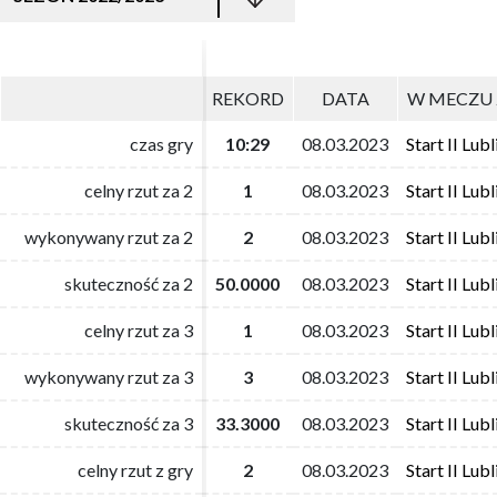
REKORD
REKORD
DATA
DATA
W MECZU 
W MECZU 
czas gry
czas gry
10:29
10:29
08.03.2023
08.03.2023
Start II Lubl
Start II Lubl
celny rzut za 2
celny rzut za 2
1
1
08.03.2023
08.03.2023
Start II Lubl
Start II Lubl
wykonywany rzut za 2
wykonywany rzut za 2
2
2
08.03.2023
08.03.2023
Start II Lubl
Start II Lubl
skuteczność za 2
skuteczność za 2
50.0000
50.0000
08.03.2023
08.03.2023
Start II Lubl
Start II Lubl
celny rzut za 3
celny rzut za 3
1
1
08.03.2023
08.03.2023
Start II Lubl
Start II Lubl
wykonywany rzut za 3
wykonywany rzut za 3
3
3
08.03.2023
08.03.2023
Start II Lubl
Start II Lubl
skuteczność za 3
skuteczność za 3
33.3000
33.3000
08.03.2023
08.03.2023
Start II Lubl
Start II Lubl
celny rzut z gry
celny rzut z gry
2
2
08.03.2023
08.03.2023
Start II Lubl
Start II Lubl