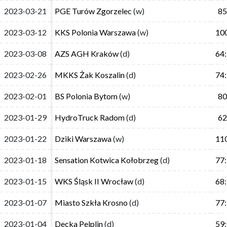
2023-03-21
2023-03-21
PGE Turów Zgorzelec
PGE Turów Zgorzelec
(w)
(w)
85
85
2023-03-12
2023-03-12
KKS Polonia Warszawa
KKS Polonia Warszawa
(w)
(w)
10
10
2023-03-08
2023-03-08
AZS AGH Kraków
AZS AGH Kraków
(d)
(d)
64
64
2023-02-26
2023-02-26
MKKS Żak Koszalin
MKKS Żak Koszalin
(d)
(d)
74
74
2023-02-01
2023-02-01
BS Polonia Bytom
BS Polonia Bytom
(w)
(w)
80
80
2023-01-29
2023-01-29
HydroTruck Radom
HydroTruck Radom
(d)
(d)
62
62
2023-01-22
2023-01-22
Dziki Warszawa
Dziki Warszawa
(w)
(w)
11
11
2023-01-18
2023-01-18
Sensation Kotwica Kołobrzeg
Sensation Kotwica Kołobrzeg
(d)
(d)
77
77
2023-01-15
2023-01-15
WKS Śląsk II Wrocław
WKS Śląsk II Wrocław
(d)
(d)
68
68
2023-01-07
2023-01-07
Miasto Szkła Krosno
Miasto Szkła Krosno
(d)
(d)
77
77
2023-01-04
2023-01-04
Decka Pelplin
Decka Pelplin
(d)
(d)
59
59