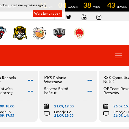
41
04
38
42
ookie. Jeżeli nie wyrażasz zgody
OWROCŁAW
Wyrażam zgodę »
--
--
KSK Qemetic
 Resovia
KKS Polonia
Noteć
w
Warszawa
Inowrocław
--
--
Kotwica
Solvera Sokół
OPTeam Reso
łobrzeg
Łańcut
Rzeszów
09, 18:00
21.09, 19:00
26.09, 15
ocje TV
Emocje TV
Emocje T
09, 17:55
21.09, 18:55
26.09, 14