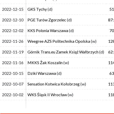
2022-12-15
2022-12-15
GKS Tychy
GKS Tychy
(d)
(d)
51
51
2022-12-10
2022-12-10
PGE Turów Zgorzelec
PGE Turów Zgorzelec
(d)
(d)
87
87
2022-12-02
2022-12-02
KKS Polonia Warszawa
KKS Polonia Warszawa
(d)
(d)
70
70
2022-11-26
2022-11-26
Weegree AZS Politechnika Opolska
Weegree AZS Politechnika Opolska
(w)
(w)
12
12
2022-11-19
2022-11-19
Górnik Trans.eu Zamek Książ Wałbrzych
Górnik Trans.eu Zamek Książ Wałbrzych
(d)
(d)
62
62
2022-11-16
2022-11-16
MKKS Żak Koszalin
MKKS Żak Koszalin
(w)
(w)
11
11
2022-10-15
2022-10-15
Dziki Warszawa
Dziki Warszawa
(d)
(d)
63
63
2022-10-07
2022-10-07
Sensation Kotwica Kołobrzeg
Sensation Kotwica Kołobrzeg
(w)
(w)
11
11
2022-10-02
2022-10-02
WKS Śląsk II Wrocław
WKS Śląsk II Wrocław
(w)
(w)
11
11