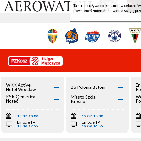
Ta strona używa cookies m.in. w celach: św
powinieneś zmienić ustawienia swojej prz
--
--
WKK Active
En
BS Polonia Bytom
Hotel Wrocław
Po
--
--
KSK Qemetica
We
Miasto Szkła
Noteć
Po
Krosno
Inowrocław
Op
18.09, 18:00
19.09, 15:00
Emocje TV
Emocje TV
18.09, 17:55
19.09, 14:55