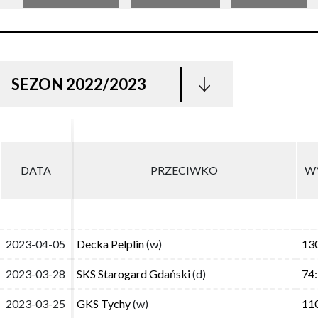
SEZON 2022/2023
DATA
DATA
PRZECIWKO
PRZECIWKO
W
W
2023-04-05
2023-04-05
Decka Pelplin
Decka Pelplin
(w)
(w)
13
13
2023-03-28
2023-03-28
SKS Starogard Gdański
SKS Starogard Gdański
(d)
(d)
74
74
2023-03-25
2023-03-25
GKS Tychy
GKS Tychy
(w)
(w)
11
11