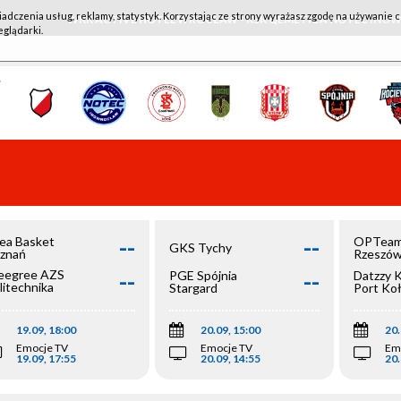
iadczenia usług, reklamy, statystyk. Korzystając ze strony wyrażasz zgodę na używanie c
WKK ACTIVE HOTEL WROCŁAW - KSK QEMETICA NOTEĆ IN
eglądarki.
--
--
ea Basket
OPTeam
GKS Tychy
znań
Rzeszó
--
--
egree AZS
PGE Spójnia
Datzzy 
litechnika
Stargard
Port Ko
olska
19.09, 18:00
20.09, 15:00
20.
Emocje TV
Emocje TV
Em
19.09, 17:55
20.09, 14:55
20.