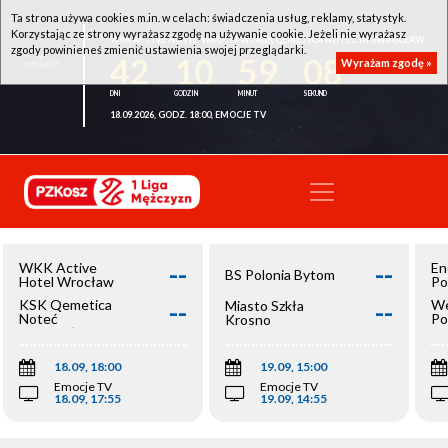
Ta strona używa cookies m.in. w celach: świadczenia usług, reklamy, statystyk.
Korzystając ze strony wyrażasz zgodę na używanie cookie. Jeżeli nie wyrażasz
WKK ACTIVE HOTEL WROCŁAW - KSK QEMETICA NOTEĆ INOWROCŁAW
zgody powinieneś zmienić ustawienia swojej przeglądarki.
42
10
59
08
Wyrażam zgodę »
18.09.2026, GODZ. 18:00, EMOCJE TV
--
--
WKK Active
En
BS Polonia Bytom
Hotel Wrocław
Po
--
--
KSK Qemetica
We
Miasto Szkła
Noteć
Po
Krosno
Inowrocław
Op
18.09, 18:00
19.09, 15:00
Emocje TV
Emocje TV
18.09, 17:55
19.09, 14:55