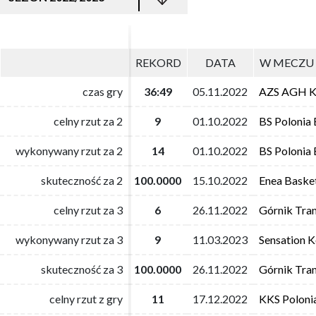
REKORD
REKORD
DATA
DATA
W MECZU 
W MECZU 
czas gry
czas gry
36:49
36:49
05.11.2022
05.11.2022
AZS AGH K
AZS AGH K
celny rzut za 2
celny rzut za 2
9
9
01.10.2022
01.10.2022
BS Polonia
BS Polonia
wykonywany rzut za 2
wykonywany rzut za 2
14
14
01.10.2022
01.10.2022
BS Polonia
BS Polonia
skuteczność za 2
skuteczność za 2
100.0000
100.0000
15.10.2022
15.10.2022
Enea Baske
Enea Baske
celny rzut za 3
celny rzut za 3
6
6
26.11.2022
26.11.2022
Górnik Tra
Górnik Tra
wykonywany rzut za 3
wykonywany rzut za 3
9
9
11.03.2023
11.03.2023
Sensation 
Sensation 
skuteczność za 3
skuteczność za 3
100.0000
100.0000
26.11.2022
26.11.2022
Górnik Tra
Górnik Tra
celny rzut z gry
celny rzut z gry
11
11
17.12.2022
17.12.2022
KKS Poloni
KKS Poloni