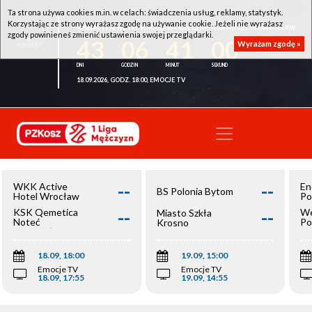
Ta strona używa cookies m.in. w celach: świadczenia usług, reklamy, statystyk.
Korzystając ze strony wyrażasz zgodę na używanie cookie. Jeżeli nie wyrażasz
WKK ACTIVE HOTEL WROCŁAW - KSK QEMETICA NOTEĆ INOWROCŁAW
zgody powinieneś zmienić ustawienia swojej przeglądarki.
43
06
41
00
Wyrażam zgodę »
18.09.2026, GODZ. 18:00, EMOCJE TV
--
--
WKK Active
En
BS Polonia Bytom
Hotel Wrocław
Po
--
--
KSK Qemetica
We
Miasto Szkła
Noteć
Po
Krosno
Inowrocław
Op
18.09, 18:00
19.09, 15:00
Emocje TV
Emocje TV
18.09, 17:55
19.09, 14:55