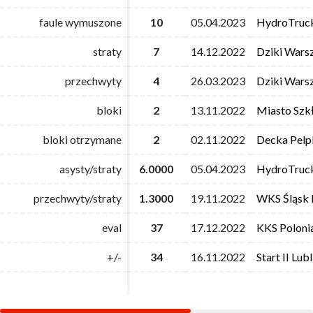
faule wymuszone
faule wymuszone
10
10
05.04.2023
05.04.2023
HydroTruc
HydroTruc
straty
straty
7
7
14.12.2022
14.12.2022
Dziki Wars
Dziki Wars
przechwyty
przechwyty
4
4
26.03.2023
26.03.2023
Dziki Wars
Dziki Wars
bloki
bloki
2
2
13.11.2022
13.11.2022
Miasto Szk
Miasto Szk
bloki otrzymane
bloki otrzymane
2
2
02.11.2022
02.11.2022
Decka Pelpl
Decka Pelpl
asysty/straty
asysty/straty
6.0000
6.0000
05.04.2023
05.04.2023
HydroTruc
HydroTruc
przechwyty/straty
przechwyty/straty
1.3000
1.3000
19.11.2022
19.11.2022
WKS Śląsk 
WKS Śląsk 
eval
eval
37
37
17.12.2022
17.12.2022
KKS Poloni
KKS Poloni
+/-
+/-
34
34
16.11.2022
16.11.2022
Start II Lubl
Start II Lubl