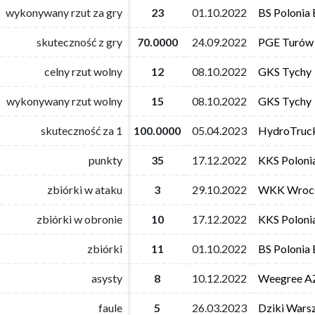
wykonywany rzut za gry
wykonywany rzut za gry
23
23
01.10.2022
01.10.2022
BS Polonia
BS Polonia
skuteczność z gry
skuteczność z gry
70.0000
70.0000
24.09.2022
24.09.2022
PGE Turów 
PGE Turów 
celny rzut wolny
celny rzut wolny
12
12
08.10.2022
08.10.2022
GKS Tychy
GKS Tychy
wykonywany rzut wolny
wykonywany rzut wolny
15
15
08.10.2022
08.10.2022
GKS Tychy
GKS Tychy
skuteczność za 1
skuteczność za 1
100.0000
100.0000
05.04.2023
05.04.2023
HydroTruc
HydroTruc
punkty
punkty
35
35
17.12.2022
17.12.2022
KKS Poloni
KKS Poloni
zbiórki w ataku
zbiórki w ataku
3
3
29.10.2022
29.10.2022
WKK Wroc
WKK Wroc
zbiórki w obronie
zbiórki w obronie
10
10
17.12.2022
17.12.2022
KKS Poloni
KKS Poloni
zbiórki
zbiórki
11
11
01.10.2022
01.10.2022
BS Polonia
BS Polonia
asysty
asysty
8
8
10.12.2022
10.12.2022
Weegree AZ
Weegree AZ
faule
faule
5
5
26.03.2023
26.03.2023
Dziki Wars
Dziki Wars