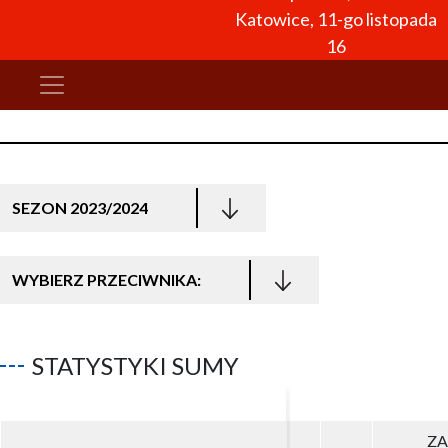
Katowice, 11-go listopada
16
SEZON 2023/2024
WYBIERZ PRZECIWNIKA:
STATYSTYKI SUMY
ZA
ZA