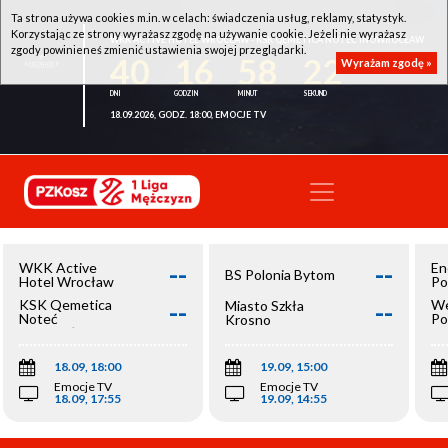
Ta strona używa cookies m.in. w celach: świadczenia usług, reklamy, statystyk.
Korzystając ze strony wyrażasz zgodę na używanie cookie. Jeżeli nie wyrażasz
WKK ACTIVE HOTEL WROCŁAW - KSK QEMETICA NOTEĆ INOWROCŁAW
zgody powinieneś zmienić ustawienia swojej przeglądarki.
40
16
58
22
Wyrażam zgodę »
18.09.2026, GODZ. 18:00, EMOCJE TV
--
--
WKK Active
En
BS Polonia Bytom
Hotel Wrocław
Po
--
--
KSK Qemetica
We
Miasto Szkła
Noteć
Po
Krosno
Inowrocław
Op
18.09, 18:00
19.09, 15:00
Emocje TV
Emocje TV
18.09, 17:55
19.09, 14:55