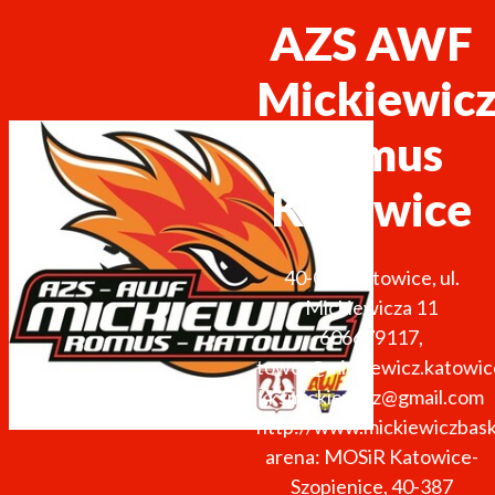
AZS AWF
Mickiewic
Romus
Katowice
40-092
Katowice
,
ul.
Mickiewicza 11
606679117
,
tower@mickiewicz.katowic
kksmickiewicz@gmail.com
http://www.mickiewiczbask
arena: MOSiR Katowice-
Szopienice, 40-387