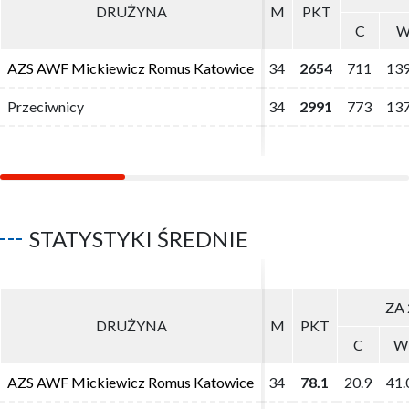
DRUŻYNA
DRUŻYNA
M
M
PKT
PKT
C
C
AZS AWF Mickiewicz Romus Katowice
AZS AWF Mickiewicz Romus Katowice
34
34
2654
2654
711
711
13
13
Przeciwnicy
Przeciwnicy
34
34
2991
2991
773
773
13
13
STATYSTYKI ŚREDNIE
ZA 
ZA 
DRUŻYNA
DRUŻYNA
M
M
PKT
PKT
C
C
W
W
AZS AWF Mickiewicz Romus Katowice
AZS AWF Mickiewicz Romus Katowice
34
34
78.1
78.1
20.9
20.9
41.
41.