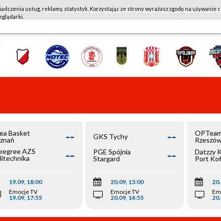
iadczenia usług, reklamy, statystyk. Korzystając ze strony wyrażasz zgodę na używanie c
WKK ACTIVE HOTEL WROCŁAW - KSK QEMETICA NOTEĆ IN
eglądarki.
--
--
ea Basket
OPTeam
GKS Tychy
znań
Rzeszó
--
--
egree AZS
PGE Spójnia
Datzzy 
litechnika
Stargard
Port Ko
olska
19.09, 18:00
20.09, 15:00
20.
Emocje TV
Emocje TV
Em
19.09, 17:55
20.09, 14:55
20.