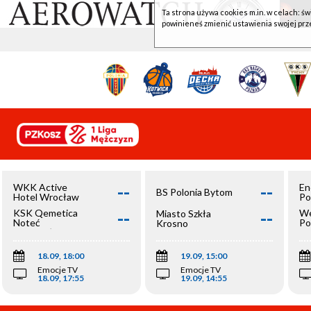
Ta strona używa cookies m.in. w celach: św
powinieneś zmienić ustawienia swojej prz
--
--
WKK Active
En
BS Polonia Bytom
Hotel Wrocław
Po
--
--
KSK Qemetica
We
Miasto Szkła
Noteć
Po
Krosno
Inowrocław
Op
18.09, 18:00
19.09, 15:00
Emocje TV
Emocje TV
18.09, 17:55
19.09, 14:55