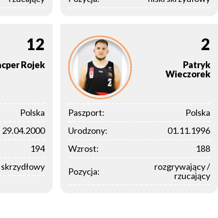
12
2
cper
Rojek
Patryk
Wieczorek
Polska
Paszport:
Polska
29.04.2000
Urodzony:
01.11.1996
194
Wzrost:
188
i skrzydłowy
rozgrywający /
Pozycja:
rzucający