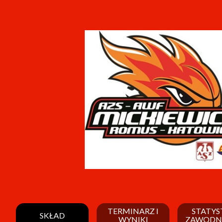
TERMINARZ I
STATYS
SKŁAD
WYNIKI
ZAWODN