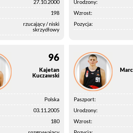
27.10.2000
Urodzony:
198
Wzrost:
rzucający / niski
Pozycja:
skrzydłowy
96
Kajetan
Marc
Kuczawski
Polska
Paszport:
03.11.2005
Urodzony:
180
Wzrost:
rozgrywający
Pozycja: