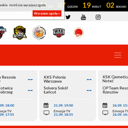
40
07
19
01
ookie. Jeżeli nie wyrażasz zgody
OWROCŁAW
Wyrażam zgodę »
--
--
KSK Qemetic
 Resovia
KKS Polonia
Noteć
w
Warszawa
Inowrocław
--
--
Kotwica
Solvera Sokół
OPTeam Reso
łobrzeg
Łańcut
Rzeszów
09, 18:00
21.09, 19:00
26.09, 15
ocje TV
Emocje TV
Emocje T
09, 17:55
21.09, 18:55
26.09, 14