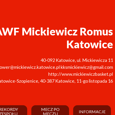
AWF Mickiewicz Romus
Katowice
40-092
Katowice
,
ul. Mickiewicza 11
ower@mickiewicz.katowice.pl kksmickiewicz@gmail.com
http://www.mickiewiczbasket.pl
towice-Szopienice, 40-387 Katowice, 11-go listopada 16
REKORDY
MECZ PO
INFORMACJE
ZESPOŁU
MECZU