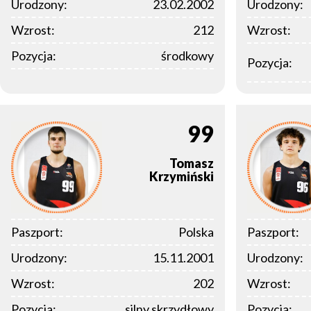
Urodzony:
23.02.2002
Urodzony:
Wzrost:
212
Wzrost:
Pozycja:
środkowy
Pozycja:
99
Tomasz
Krzymiński
Paszport:
Polska
Paszport:
Urodzony:
15.11.2001
Urodzony:
Wzrost:
202
Wzrost:
Pozycja:
silny skrzydłowy
Pozycja: