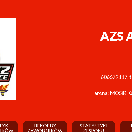
AZS 
606679117
,
t
arena: MOSiR Ka
TYKI
REKORDY
STATYSTYKI
IKÓW
ZAWODNIKÓW
ZESPOŁU