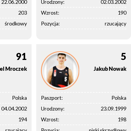
22.06.2000
Urodzony:
02.03.2002
203
Wzrost:
190
środkowy
Pozycja:
rzucający
91
5
el
Mroczek
Jakub
Nowak
Polska
Paszport:
Polska
04.04.2002
Urodzony:
23.09.1999
194
Wzrost:
198
rzucający
Pozycja:
niski skrzydłowy