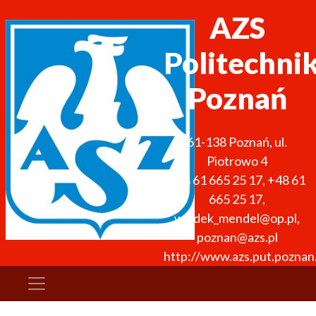
AZS
Politechni
Poznań
61-138
Poznań
,
ul.
Piotrowo 4
+48 61 665 25 17
,
+48 61
665 25 17
,
waldek_mendel@op.pl,
poznan@azs.pl
http://www.azs.put.poznan.