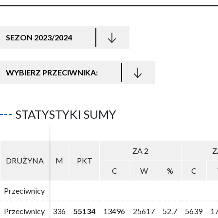
SEZON 2023/2024
WYBIERZ PRZECIWNIKA:
STATYSTYKI SUMY
ZA 2
ZA 2
Z
Z
DRUŻYNA
DRUŻYNA
M
M
PKT
PKT
C
C
W
W
%
%
C
C
Przeciwnicy
Przeciwnicy
Przeciwnicy
Przeciwnicy
336
336
55134
55134
13496
13496
25617
25617
52.7
52.7
5639
5639
1
1