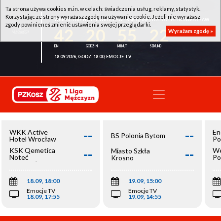
Ta strona używa cookies m.in. w celach: świadczenia usług, reklamy, statystyk.
Korzystając ze strony wyrażasz zgodę na używanie cookie. Jeżeli nie wyrażasz
WKK ACTIVE HOTEL WROCŁAW - KSK QEMETICA NOTEĆ INOWROCŁAW
zgody powinieneś zmienić ustawienia swojej przeglądarki.
42
20
55
22
Wyrażam zgodę »
18.09.2026, GODZ. 18:00, EMOCJE TV
--
--
WKK Active
En
BS Polonia Bytom
Hotel Wrocław
Po
--
--
KSK Qemetica
We
Miasto Szkła
Noteć
Po
Krosno
Inowrocław
Op
18.09, 18:00
19.09, 15:00
Emocje TV
Emocje TV
18.09, 17:55
19.09, 14:55