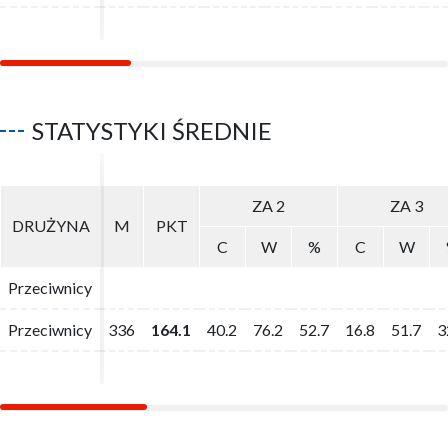
STATYSTYKI ŚREDNIE
ZA 2
ZA 2
ZA 3
ZA 3
DRUŻYNA
DRUŻYNA
M
M
PKT
PKT
C
C
W
W
%
%
C
C
W
W
Przeciwnicy
Przeciwnicy
Przeciwnicy
Przeciwnicy
336
336
164.1
164.1
40.2
40.2
76.2
76.2
52.7
52.7
16.8
16.8
51.7
51.7
3
3