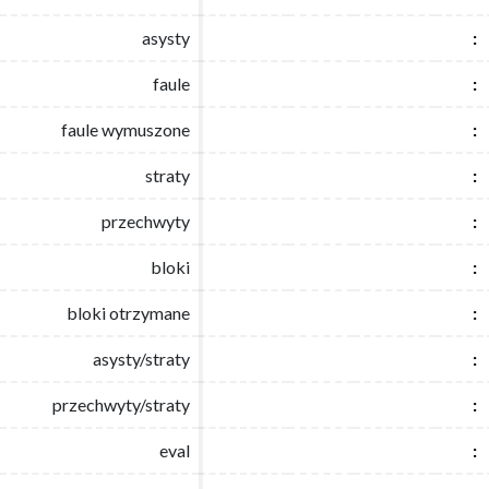
asysty
asysty
:
:
faule
faule
:
:
faule wymuszone
faule wymuszone
:
:
straty
straty
:
:
przechwyty
przechwyty
:
:
bloki
bloki
:
:
bloki otrzymane
bloki otrzymane
:
:
asysty/straty
asysty/straty
:
:
przechwyty/straty
przechwyty/straty
:
:
eval
eval
:
: