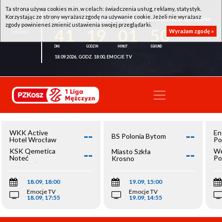
Ta strona używa cookies m.in. w celach: świadczenia usług, reklamy, statystyk.
Korzystając ze strony wyrażasz zgodę na używanie cookie. Jeżeli nie wyrażasz
WKK ACTIVE HOTEL WROCŁAW - KSK QEMETICA NOTEĆ INOWROCŁAW
zgody powinieneś zmienić ustawienia swojej przeglądarki.
41
19
01
50
Wyrażam zgodę »
18.09.2026, GODZ. 18:00, EMOCJE TV
--
--
WKK Active
En
BS Polonia Bytom
Hotel Wrocław
Po
--
--
KSK Qemetica
We
Miasto Szkła
Noteć
Po
Krosno
Inowrocław
Op
18.09, 18:00
19.09, 15:00
Emocje TV
Emocje TV
18.09, 17:55
19.09, 14:55