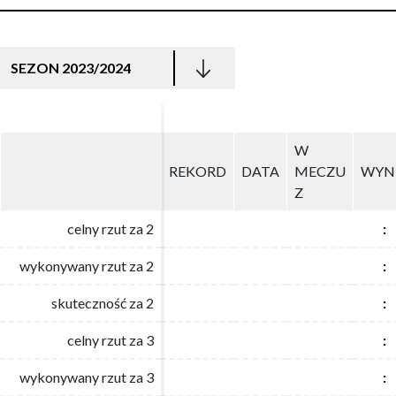
SEZON 2023/2024
W
W
REKORD
REKORD
DATA
DATA
MECZU
MECZU
WYN
WYN
Z
Z
celny rzut za 2
celny rzut za 2
:
:
wykonywany rzut za 2
wykonywany rzut za 2
:
:
skuteczność za 2
skuteczność za 2
:
:
celny rzut za 3
celny rzut za 3
:
:
wykonywany rzut za 3
wykonywany rzut za 3
:
: