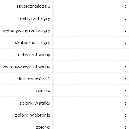
skuteczność za 3
skuteczność za 3
:
:
celny rzut z gry
celny rzut z gry
:
:
wykonywany rzut za gry
wykonywany rzut za gry
:
:
skuteczność z gry
skuteczność z gry
:
:
celny rzut wolny
celny rzut wolny
:
:
wykonywany rzut wolny
wykonywany rzut wolny
:
:
skuteczność za 1
skuteczność za 1
:
:
punkty
punkty
:
:
zbiórki w ataku
zbiórki w ataku
:
:
zbiórki w obronie
zbiórki w obronie
:
:
zbiórki
zbiórki
:
: