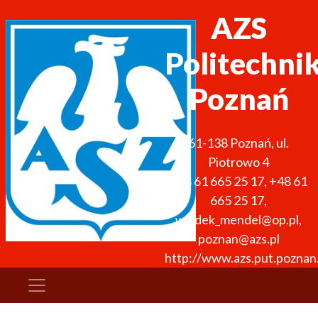
AZS
Politechni
Poznań
61-138
Poznań
,
ul.
Piotrowo 4
+48 61 665 25 17
,
+48 61
665 25 17
,
waldek_mendel@op.pl,
poznan@azs.pl
http://www.azs.put.poznan.