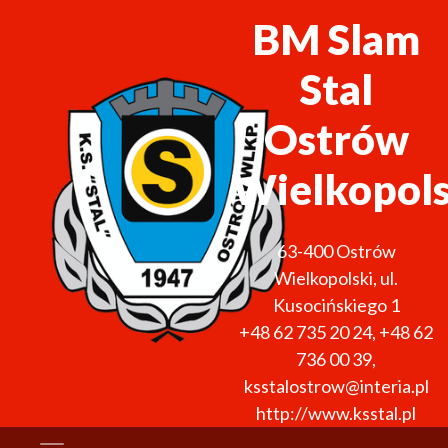
BM Slam
Stal
Ostrów
Wielkopols
63-400
Ostrów
Wielkopolski
,
ul.
Kusocińskiego 1
+48 62 735 20 24
,
+48 62
736 00 39
,
ksstalostrow@interia.pl
http://www.ksstal.pl