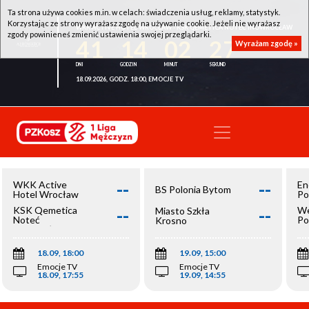
Ta strona używa cookies m.in. w celach: świadczenia usług, reklamy, statystyk.
Korzystając ze strony wyrażasz zgodę na używanie cookie. Jeżeli nie wyrażasz
WKK ACTIVE HOTEL WROCŁAW - KSK QEMETICA NOTEĆ INOWROCŁAW
zgody powinieneś zmienić ustawienia swojej przeglądarki.
41
14
02
27
Wyrażam zgodę »
18.09.2026, GODZ. 18:00, EMOCJE TV
--
--
WKK Active
En
BS Polonia Bytom
Hotel Wrocław
Po
--
--
KSK Qemetica
We
Miasto Szkła
Noteć
Po
Krosno
Inowrocław
Op
18.09, 18:00
19.09, 15:00
Emocje TV
Emocje TV
18.09, 17:55
19.09, 14:55