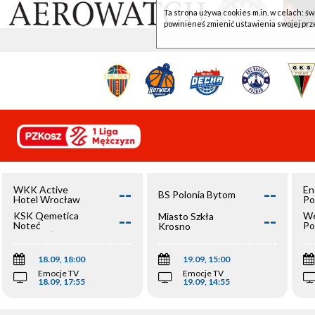
Ta strona używa cookies m.in. w celach: św
powinieneś zmienić ustawienia swojej prz
--
--
WKK Active
En
BS Polonia Bytom
Hotel Wrocław
Po
--
--
KSK Qemetica
We
Miasto Szkła
Noteć
Po
Krosno
Inowrocław
Op
18.09, 18:00
19.09, 15:00
Emocje TV
Emocje TV
18.09, 17:55
19.09, 14:55