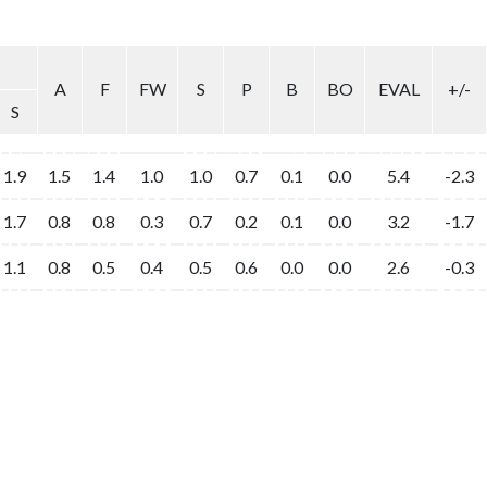
A
F
FW
S
P
B
BO
EVAL
+/-
S
1.9
1.5
1.4
1.0
1.0
0.7
0.1
0.0
5.4
-2.3
1.7
0.8
0.8
0.3
0.7
0.2
0.1
0.0
3.2
-1.7
1.1
0.8
0.5
0.4
0.5
0.6
0.0
0.0
2.6
-0.3