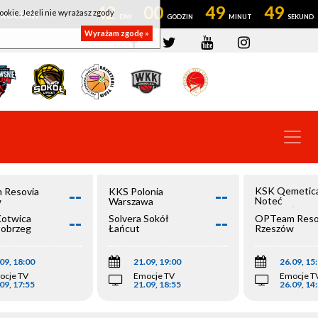
42
00
49
49
ookie. Jeżeli nie wyrażasz zgody
OWROCŁAW
Wyrażam zgodę »
--
--
KSK Qemetic
 Resovia
KKS Polonia
Noteć
w
Warszawa
Inowrocław
--
--
Kotwica
Solvera Sokół
OPTeam Reso
łobrzeg
Łańcut
Rzeszów
09, 18:00
21.09, 19:00
26.09, 15
ocje TV
Emocje TV
Emocje T
09, 17:55
21.09, 18:55
26.09, 14