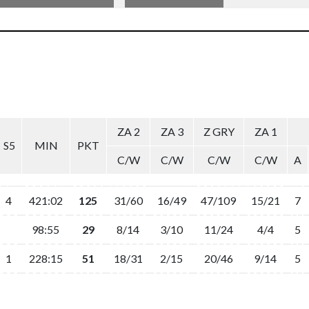
ZA 2
ZA 3
Z GRY
ZA 1
S5
MIN
PKT
C/W
C/W
C/W
C/W
A
4
421:02
125
31/60
16/49
47/109
15/21
7
98:55
29
8/14
3/10
11/24
4/4
5
1
228:15
51
18/31
2/15
20/46
9/14
5