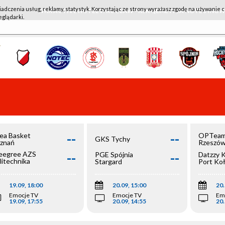
iadczenia usług, reklamy, statystyk. Korzystając ze strony wyrażasz zgodę na używanie c
WKK ACTIVE HOTEL WROCŁAW - KSK QEMETICA NOTEĆ IN
eglądarki.
--
--
ea Basket
OPTeam
GKS Tychy
znań
Rzeszó
--
--
egree AZS
PGE Spójnia
Datzzy 
litechnika
Stargard
Port Ko
olska
19.09, 18:00
20.09, 15:00
20.
Emocje TV
Emocje TV
Em
19.09, 17:55
20.09, 14:55
20.