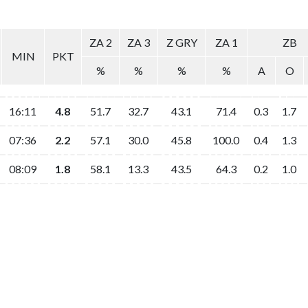
ZA 2
ZA 3
Z GRY
ZA 1
ZB
MIN
PKT
%
%
%
%
A
O
16:11
4.8
51.7
32.7
43.1
71.4
0.3
1.7
07:36
2.2
57.1
30.0
45.8
100.0
0.4
1.3
08:09
1.8
58.1
13.3
43.5
64.3
0.2
1.0