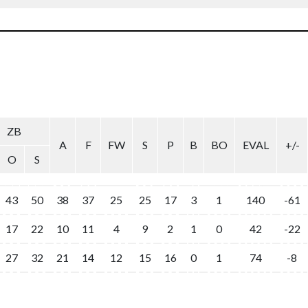
ZB
A
F
FW
S
P
B
BO
EVAL
+/-
O
S
43
50
38
37
25
25
17
3
1
140
-61
17
22
10
11
4
9
2
1
0
42
-22
27
32
21
14
12
15
16
0
1
74
-8