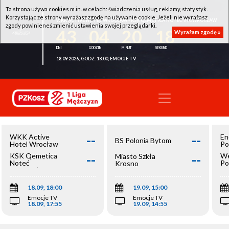
Ta strona używa cookies m.in. w celach: świadczenia usług, reklamy, statystyk.
Korzystając ze strony wyrażasz zgodę na używanie cookie. Jeżeli nie wyrażasz
WKK ACTIVE HOTEL WROCŁAW - KSK QEMETICA NOTEĆ INOWROCŁAW
zgody powinieneś zmienić ustawienia swojej przeglądarki.
43
04
20
18
Wyrażam zgodę »
18.09.2026, GODZ. 18:00, EMOCJE TV
--
--
WKK Active
En
BS Polonia Bytom
Hotel Wrocław
Po
--
--
KSK Qemetica
We
Miasto Szkła
Noteć
Po
Krosno
Inowrocław
Op
18.09, 18:00
19.09, 15:00
Emocje TV
Emocje TV
18.09, 17:55
19.09, 14:55