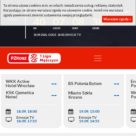
Ta strona używa cookies m.in. w celach: świadczenia usług, reklamy, statystyk.
Korzystając ze strony wyrażasz zgodę na używanie cookie. Jeżeli nie wyrażasz
WKK ACTIVE HOTEL WROCŁAW - KSK QEMETICA NOTEĆ INOWROCŁAW
zgody powinieneś zmienić ustawienia swojej przeglądarki.
40
07
08
38
Wyrażam zgodę »
18.09.2026, GODZ. 18:00, EMOCJE TV
--
--
WKK Active
En
BS Polonia Bytom
Hotel Wrocław
Po
--
--
KSK Qemetica
We
Miasto Szkła
Noteć
Po
Krosno
Inowrocław
Op
18.09, 18:00
19.09, 15:00
Emocje TV
Emocje TV
18.09, 17:55
19.09, 14:55