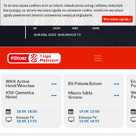
Ta strona używa cookies m.in. w celach: świadczenia usług, reklamy, statystyk.
Korzystając ze strony wyrażasz zgodę na używanie cookie. Jeżeli nie wyrażasz
WKK ACTIVE HOTEL WROCŁAW - KSK QEMETICA NOTEĆ INOWROCŁAW
zgody powinieneś zmienić ustawienia swojej przeglądarki.
42
23
22
39
Wyrażam zgodę »
18.09.2026, GODZ. 18:00, EMOCJE TV
--
--
WKK Active
En
BS Polonia Bytom
Hotel Wrocław
Po
--
--
KSK Qemetica
We
Miasto Szkła
Noteć
Po
Krosno
Inowrocław
Op
18.09, 18:00
19.09, 15:00
Emocje TV
Emocje TV
18.09, 17:55
19.09, 14:55