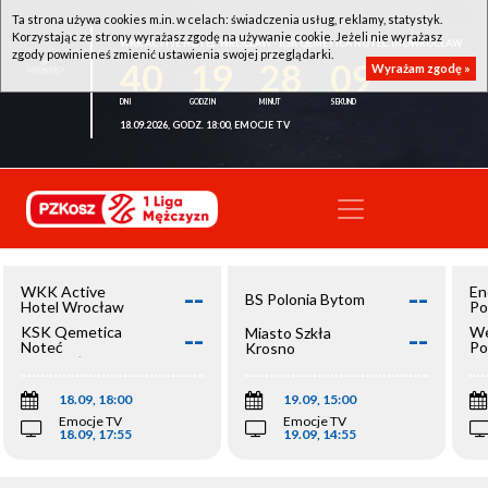
Ta strona używa cookies m.in. w celach: świadczenia usług, reklamy, statystyk.
Korzystając ze strony wyrażasz zgodę na używanie cookie. Jeżeli nie wyrażasz
WKK ACTIVE HOTEL WROCŁAW - KSK QEMETICA NOTEĆ INOWROCŁAW
zgody powinieneś zmienić ustawienia swojej przeglądarki.
40
19
28
08
Wyrażam zgodę »
18.09.2026, GODZ. 18:00, EMOCJE TV
--
--
WKK Active
En
BS Polonia Bytom
Hotel Wrocław
Po
--
--
KSK Qemetica
We
Miasto Szkła
Noteć
Po
Krosno
Inowrocław
Op
18.09, 18:00
19.09, 15:00
Emocje TV
Emocje TV
18.09, 17:55
19.09, 14:55