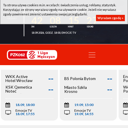
Ta strona używa cookies m.in. w celach: świadczenia usług, reklamy, statystyk.
Korzystając ze strony wyrażasz zgodę na używanie cookie. Jeżeli nie wyrażasz
WKK ACTIVE HOTEL WROCŁAW - KSK QEMETICA NOTEĆ INOWROCŁAW
zgody powinieneś zmienić ustawienia swojej przeglądarki.
42
08
15
27
Wyrażam zgodę »
18.09.2026, GODZ. 18:00, EMOCJE TV
--
--
WKK Active
En
BS Polonia Bytom
Hotel Wrocław
Po
--
--
KSK Qemetica
We
Miasto Szkła
Noteć
Po
Krosno
Inowrocław
Op
18.09, 18:00
19.09, 15:00
Emocje TV
Emocje TV
18.09, 17:55
19.09, 14:55