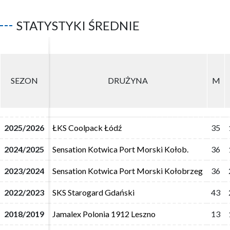
STATYSTYKI ŚREDNIE
SEZON
SEZON
DRUŻYNA
DRUŻYNA
M
M
2025/2026
2025/2026
ŁKS Coolpack Łódź
ŁKS Coolpack Łódź
35
35
2024/2025
2024/2025
Sensation Kotwica Port Morski Kołob.
Sensation Kotwica Port Morski Kołob.
36
36
2023/2024
2023/2024
Sensation Kotwica Port Morski Kołobrzeg
Sensation Kotwica Port Morski Kołobrzeg
36
36
2022/2023
2022/2023
SKS Starogard Gdański
SKS Starogard Gdański
43
43
2018/2019
2018/2019
Jamalex Polonia 1912 Leszno
Jamalex Polonia 1912 Leszno
13
13