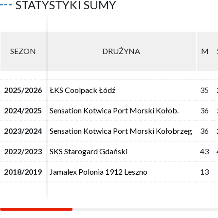
STATYSTYKI SUMY
SEZON
SEZON
DRUŻYNA
DRUŻYNA
M
M
2025/2026
2025/2026
ŁKS Coolpack Łódź
ŁKS Coolpack Łódź
35
35
2024/2025
2024/2025
Sensation Kotwica Port Morski Kołob.
Sensation Kotwica Port Morski Kołob.
36
36
2023/2024
2023/2024
Sensation Kotwica Port Morski Kołobrzeg
Sensation Kotwica Port Morski Kołobrzeg
36
36
2022/2023
2022/2023
SKS Starogard Gdański
SKS Starogard Gdański
43
43
2018/2019
2018/2019
Jamalex Polonia 1912 Leszno
Jamalex Polonia 1912 Leszno
13
13