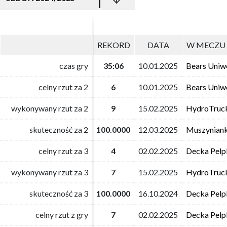
REKORD
REKORD
DATA
DATA
W MECZU 
W MECZU 
czas gry
czas gry
35:06
35:06
10.01.2025
10.01.2025
Bears Uniwe
Bears Uniwe
celny rzut za 2
celny rzut za 2
6
6
10.01.2025
10.01.2025
Bears Uniwe
Bears Uniwe
wykonywany rzut za 2
wykonywany rzut za 2
9
9
15.02.2025
15.02.2025
HydroTruc
HydroTruc
skuteczność za 2
skuteczność za 2
100.0000
100.0000
12.03.2025
12.03.2025
Muszyniank
Muszyniank
celny rzut za 3
celny rzut za 3
4
4
02.02.2025
02.02.2025
Decka Pelpl
Decka Pelpl
wykonywany rzut za 3
wykonywany rzut za 3
7
7
15.02.2025
15.02.2025
HydroTruc
HydroTruc
skuteczność za 3
skuteczność za 3
100.0000
100.0000
16.10.2024
16.10.2024
Decka Pelpl
Decka Pelpl
celny rzut z gry
celny rzut z gry
7
7
02.02.2025
02.02.2025
Decka Pelpl
Decka Pelpl