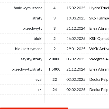
faule wymuszone
faule wymuszone
4
4
15.02.2025
15.02.2025
HydroTruc
HydroTruc
straty
straty
3
3
19.03.2025
19.03.2025
SKS Fulimp
SKS Fulimp
przechwyty
przechwyty
3
3
21.12.2024
21.12.2024
Enea Abram
Enea Abram
bloki
bloki
2
2
26.02.2025
26.02.2025
KSK Qemeti
KSK Qemeti
bloki otrzymane
bloki otrzymane
2
2
29.01.2025
29.01.2025
WKK Activ
WKK Activ
asysty/straty
asysty/straty
2.0000
2.0000
05.02.2025
05.02.2025
Weegree AZ
Weegree AZ
przechwyty/straty
przechwyty/straty
1.5000
1.5000
21.12.2024
21.12.2024
Enea Abram
Enea Abram
eval
eval
22
22
02.02.2025
02.02.2025
Decka Pelpl
Decka Pelpl
+/-
+/-
24
24
02.02.2025
02.02.2025
Decka Pelpl
Decka Pelpl