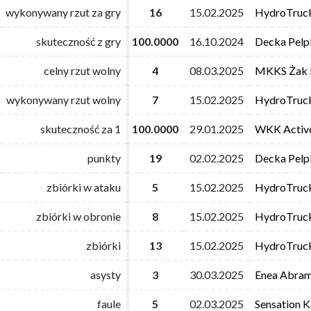
wykonywany rzut za gry
wykonywany rzut za gry
16
16
15.02.2025
15.02.2025
HydroTruc
HydroTruc
skuteczność z gry
skuteczność z gry
100.0000
100.0000
16.10.2024
16.10.2024
Decka Pelpl
Decka Pelpl
celny rzut wolny
celny rzut wolny
4
4
08.03.2025
08.03.2025
MKKS Żak 
MKKS Żak 
wykonywany rzut wolny
wykonywany rzut wolny
7
7
15.02.2025
15.02.2025
HydroTruc
HydroTruc
skuteczność za 1
skuteczność za 1
100.0000
100.0000
29.01.2025
29.01.2025
WKK Activ
WKK Activ
punkty
punkty
19
19
02.02.2025
02.02.2025
Decka Pelpl
Decka Pelpl
zbiórki w ataku
zbiórki w ataku
5
5
15.02.2025
15.02.2025
HydroTruc
HydroTruc
zbiórki w obronie
zbiórki w obronie
8
8
15.02.2025
15.02.2025
HydroTruc
HydroTruc
zbiórki
zbiórki
13
13
15.02.2025
15.02.2025
HydroTruc
HydroTruc
asysty
asysty
3
3
30.03.2025
30.03.2025
Enea Abram
Enea Abram
faule
faule
5
5
02.03.2025
02.03.2025
Sensation K
Sensation K