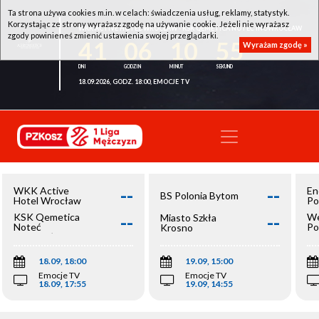
Ta strona używa cookies m.in. w celach: świadczenia usług, reklamy, statystyk.
Korzystając ze strony wyrażasz zgodę na używanie cookie. Jeżeli nie wyrażasz
WKK ACTIVE HOTEL WROCŁAW - KSK QEMETICA NOTEĆ INOWROCŁAW
zgody powinieneś zmienić ustawienia swojej przeglądarki.
41
06
10
55
Wyrażam zgodę »
18.09.2026, GODZ. 18:00, EMOCJE TV
--
--
WKK Active
En
BS Polonia Bytom
Hotel Wrocław
Po
--
--
KSK Qemetica
We
Miasto Szkła
Noteć
Po
Krosno
Inowrocław
Op
18.09, 18:00
19.09, 15:00
Emocje TV
Emocje TV
18.09, 17:55
19.09, 14:55