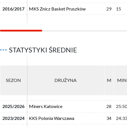
2016/2017
2016/2017
MKS Znicz Basket Pruszków
MKS Znicz Basket Pruszków
29
29
15
15
STATYSTYKI ŚREDNIE
SEZON
SEZON
DRUŻYNA
DRUŻYNA
M
M
MIN
MIN
2025/2026
2025/2026
Miners Katowice
Miners Katowice
28
28
25:5
25:5
2023/2024
2023/2024
KKS Polonia Warszawa
KKS Polonia Warszawa
34
34
24:3
24:3