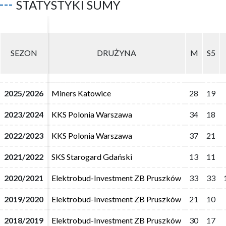
STATYSTYKI SUMY
SEZON
SEZON
DRUŻYNA
DRUŻYNA
M
M
S5
S5
2025/2026
2025/2026
Miners Katowice
Miners Katowice
28
28
19
19
2023/2024
2023/2024
KKS Polonia Warszawa
KKS Polonia Warszawa
34
34
18
18
2022/2023
2022/2023
KKS Polonia Warszawa
KKS Polonia Warszawa
37
37
21
21
2021/2022
2021/2022
SKS Starogard Gdański
SKS Starogard Gdański
13
13
11
11
2020/2021
2020/2021
Elektrobud-Investment ZB Pruszków
Elektrobud-Investment ZB Pruszków
33
33
33
33
2019/2020
2019/2020
Elektrobud-Investment ZB Pruszków
Elektrobud-Investment ZB Pruszków
21
21
10
10
2018/2019
2018/2019
Elektrobud-Investment ZB Pruszków
Elektrobud-Investment ZB Pruszków
30
30
17
17