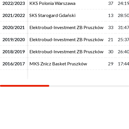
2022/2023
2022/2023
KKS Polonia Warszawa
KKS Polonia Warszawa
37
37
24:1
24:1
2021/2022
2021/2022
SKS Starogard Gdański
SKS Starogard Gdański
13
13
28:5
28:5
2020/2021
2020/2021
Elektrobud-Investment ZB Pruszków
Elektrobud-Investment ZB Pruszków
33
33
31:4
31:4
2019/2020
2019/2020
Elektrobud-Investment ZB Pruszków
Elektrobud-Investment ZB Pruszków
21
21
25:3
25:3
2018/2019
2018/2019
Elektrobud-Investment ZB Pruszków
Elektrobud-Investment ZB Pruszków
30
30
26:4
26:4
2016/2017
2016/2017
MKS Znicz Basket Pruszków
MKS Znicz Basket Pruszków
29
29
17:4
17:4