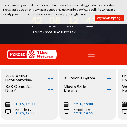
Ta strona używa cookies m.in. w celach: świadczenia usług, reklamy, statystyk.
Korzystając ze strony wyrażasz zgodę na używanie cookie. Jeżeli nie wyrażasz
WKK ACTIVE HOTEL WROCŁAW - KSK QEMETICA NOTEĆ INOWROCŁAW
zgody powinieneś zmienić ustawienia swojej przeglądarki.
42
08
12
43
Wyrażam zgodę »
18.09.2026, GODZ. 18:00, EMOCJE TV
--
--
WKK Active
En
BS Polonia Bytom
Hotel Wrocław
Po
--
--
KSK Qemetica
We
Miasto Szkła
Noteć
Po
Krosno
Inowrocław
Op
18.09, 18:00
19.09, 15:00
Emocje TV
Emocje TV
18.09, 17:55
19.09, 14:55