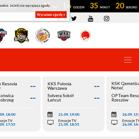
42
16
35
20
ookie. Jeżeli nie wyrażasz zgody
OWROCŁAW
Wyrażam zgodę »
--
--
KSK Qemetic
 Resovia
KKS Polonia
Noteć
w
Warszawa
Inowrocław
--
--
Kotwica
Solvera Sokół
OPTeam Reso
łobrzeg
Łańcut
Rzeszów
09, 18:00
21.09, 19:00
26.09, 15
ocje TV
Emocje TV
Emocje T
09, 17:55
21.09, 18:55
26.09, 14