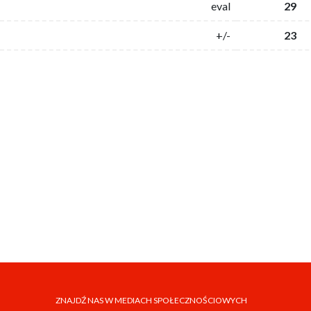
eval
29
+/-
23
ZNAJDŹ NAS W MEDIACH SPOŁECZNOŚCIOWYCH