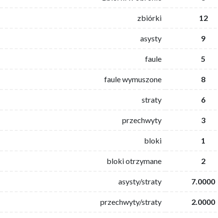
zbiórki
12
asysty
9
faule
5
faule wymuszone
8
straty
6
przechwyty
3
bloki
1
bloki otrzymane
2
asysty/straty
7.0000
przechwyty/straty
2.0000