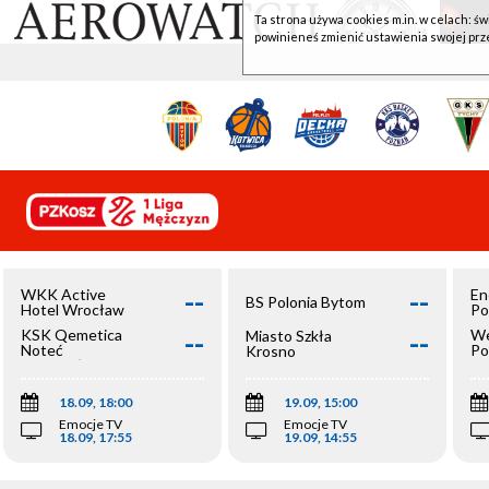
Ta strona używa cookies m.in. w celach: św
powinieneś zmienić ustawienia swojej prz
--
--
WKK Active
En
BS Polonia Bytom
Hotel Wrocław
Po
--
--
KSK Qemetica
We
Miasto Szkła
Noteć
Po
Krosno
Inowrocław
Op
18.09, 18:00
19.09, 15:00
Emocje TV
Emocje TV
18.09, 17:55
19.09, 14:55