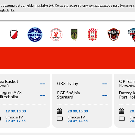
iadczenia usług, reklamy, statystyk. Korzystając ze strony wyrażasz zgodę na używanie c
WKK ACTIVE HOTEL WROCŁAW - KSK QEMETICA NOTEĆ IN
eglądarki.
--
--
ea Basket
OPTeam
GKS Tychy
znań
Rzeszó
--
--
egree AZS
PGE Spójnia
Datzzy 
litechnika
Stargard
Port Ko
olska
19.09, 18:00
20.09, 15:00
20.
Emocje TV
Emocje TV
Em
19.09, 17:55
20.09, 14:55
20.