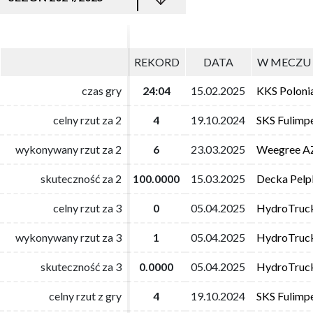
REKORD
REKORD
DATA
DATA
W MECZU 
W MECZU 
czas gry
czas gry
24:04
24:04
15.02.2025
15.02.2025
KKS Poloni
KKS Poloni
celny rzut za 2
celny rzut za 2
4
4
19.10.2024
19.10.2024
SKS Fulimp
SKS Fulimp
wykonywany rzut za 2
wykonywany rzut za 2
6
6
23.03.2025
23.03.2025
Weegree AZ
Weegree AZ
skuteczność za 2
skuteczność za 2
100.0000
100.0000
15.03.2025
15.03.2025
Decka Pelpl
Decka Pelpl
celny rzut za 3
celny rzut za 3
0
0
05.04.2025
05.04.2025
HydroTruc
HydroTruc
wykonywany rzut za 3
wykonywany rzut za 3
1
1
05.04.2025
05.04.2025
HydroTruc
HydroTruc
skuteczność za 3
skuteczność za 3
0.0000
0.0000
05.04.2025
05.04.2025
HydroTruc
HydroTruc
celny rzut z gry
celny rzut z gry
4
4
19.10.2024
19.10.2024
SKS Fulimp
SKS Fulimp