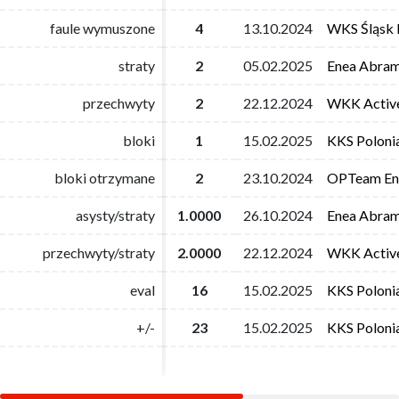
faule wymuszone
faule wymuszone
4
4
13.10.2024
13.10.2024
WKS Śląsk 
WKS Śląsk 
straty
straty
2
2
05.02.2025
05.02.2025
Enea Abram
Enea Abram
przechwyty
przechwyty
2
2
22.12.2024
22.12.2024
WKK Activ
WKK Activ
bloki
bloki
1
1
15.02.2025
15.02.2025
KKS Poloni
KKS Poloni
bloki otrzymane
bloki otrzymane
2
2
23.10.2024
23.10.2024
OPTeam Ene
OPTeam Ene
asysty/straty
asysty/straty
1.0000
1.0000
26.10.2024
26.10.2024
Enea Abram
Enea Abram
przechwyty/straty
przechwyty/straty
2.0000
2.0000
22.12.2024
22.12.2024
WKK Activ
WKK Activ
eval
eval
16
16
15.02.2025
15.02.2025
KKS Poloni
KKS Poloni
+/-
+/-
23
23
15.02.2025
15.02.2025
KKS Poloni
KKS Poloni