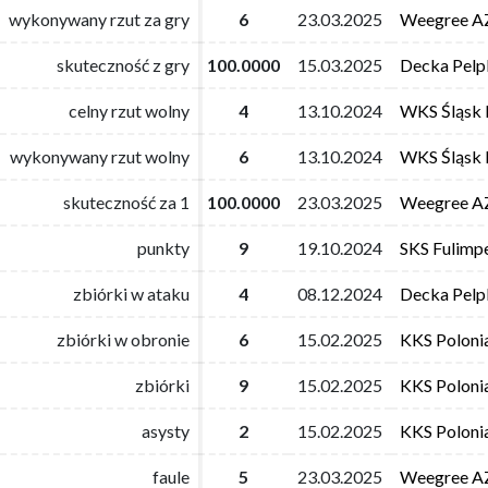
wykonywany rzut za gry
wykonywany rzut za gry
6
6
23.03.2025
23.03.2025
Weegree AZ
Weegree AZ
skuteczność z gry
skuteczność z gry
100.0000
100.0000
15.03.2025
15.03.2025
Decka Pelpl
Decka Pelpl
celny rzut wolny
celny rzut wolny
4
4
13.10.2024
13.10.2024
WKS Śląsk 
WKS Śląsk 
wykonywany rzut wolny
wykonywany rzut wolny
6
6
13.10.2024
13.10.2024
WKS Śląsk 
WKS Śląsk 
skuteczność za 1
skuteczność za 1
100.0000
100.0000
23.03.2025
23.03.2025
Weegree AZ
Weegree AZ
punkty
punkty
9
9
19.10.2024
19.10.2024
SKS Fulimp
SKS Fulimp
zbiórki w ataku
zbiórki w ataku
4
4
08.12.2024
08.12.2024
Decka Pelpl
Decka Pelpl
zbiórki w obronie
zbiórki w obronie
6
6
15.02.2025
15.02.2025
KKS Poloni
KKS Poloni
zbiórki
zbiórki
9
9
15.02.2025
15.02.2025
KKS Poloni
KKS Poloni
asysty
asysty
2
2
15.02.2025
15.02.2025
KKS Poloni
KKS Poloni
faule
faule
5
5
23.03.2025
23.03.2025
Weegree AZ
Weegree AZ