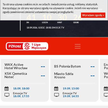
Ta strona używa cookies m.in. w celach: świadczenia usług, reklamy, statystyk.
Korzystając ze strony wyrażasz zgodę na używanie cookie. Jeżeli nie wyrażasz
WKK ACTIVE HOTEL WROCŁAW - KSK QEMETICA NOTEĆ INOWROCŁAW
zgody powinieneś zmienić ustawienia swojej przeglądarki.
41
10
30
26
Wyrażam zgodę »
18.09.2026, GODZ. 18:00, EMOCJE TV
--
--
WKK Active
En
BS Polonia Bytom
Hotel Wrocław
Po
--
--
KSK Qemetica
We
Miasto Szkła
Noteć
Po
Krosno
Inowrocław
Op
18.09, 18:00
19.09, 15:00
Emocje TV
Emocje TV
18.09, 17:55
19.09, 14:55