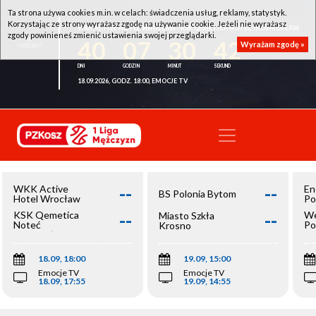
Ta strona używa cookies m.in. w celach: świadczenia usług, reklamy, statystyk.
Korzystając ze strony wyrażasz zgodę na używanie cookie. Jeżeli nie wyrażasz
WKK ACTIVE HOTEL WROCŁAW - KSK QEMETICA NOTEĆ INOWROCŁAW
zgody powinieneś zmienić ustawienia swojej przeglądarki.
40
07
30
42
Wyrażam zgodę »
18.09.2026, GODZ. 18:00, EMOCJE TV
--
--
WKK Active
En
BS Polonia Bytom
Hotel Wrocław
Po
--
--
KSK Qemetica
We
Miasto Szkła
Noteć
Po
Krosno
Inowrocław
Op
18.09, 18:00
19.09, 15:00
Emocje TV
Emocje TV
18.09, 17:55
19.09, 14:55