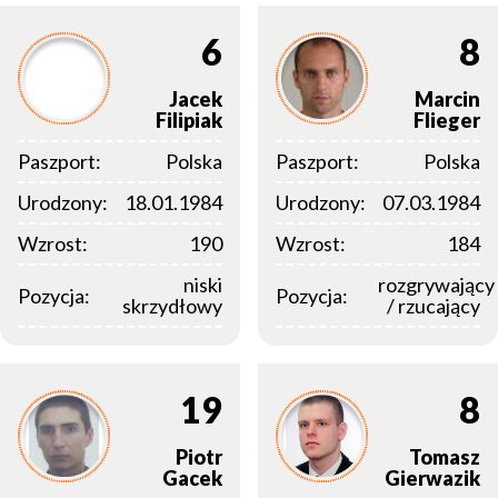
6
8
Jacek
Marcin
Filipiak
Flieger
Paszport:
Polska
Paszport:
Polska
Urodzony:
18.01.1984
Urodzony:
07.03.1984
Wzrost:
190
Wzrost:
184
niski
rozgrywający
Pozycja:
Pozycja:
skrzydłowy
/ rzucający
19
8
Piotr
Tomasz
Gacek
Gierwazik