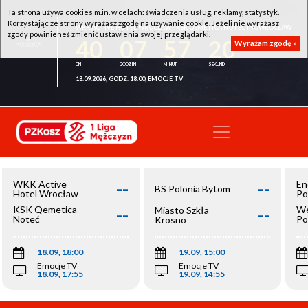
Ta strona używa cookies m.in. w celach: świadczenia usług, reklamy, statystyk.
Korzystając ze strony wyrażasz zgodę na używanie cookie. Jeżeli nie wyrażasz
WKK ACTIVE HOTEL WROCŁAW - KSK QEMETICA NOTEĆ INOWROCŁAW
zgody powinieneś zmienić ustawienia swojej przeglądarki.
40
07
57
20
Wyrażam zgodę »
18.09.2026, GODZ. 18:00, EMOCJE TV
--
--
WKK Active
En
BS Polonia Bytom
Hotel Wrocław
Po
--
--
KSK Qemetica
We
Miasto Szkła
Noteć
Po
Krosno
Inowrocław
Op
18.09, 18:00
19.09, 15:00
Emocje TV
Emocje TV
18.09, 17:55
19.09, 14:55