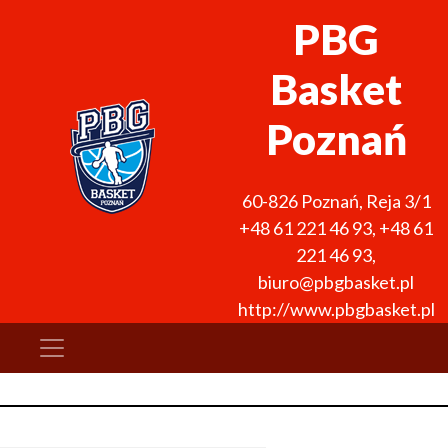
PBG
Basket
Poznań
60-826
Poznań
,
Reja 3/1
+48 61 221 46 93
,
+48 61
221 46 93
,
biuro@pbgbasket.pl
http://www.pbgbasket.pl