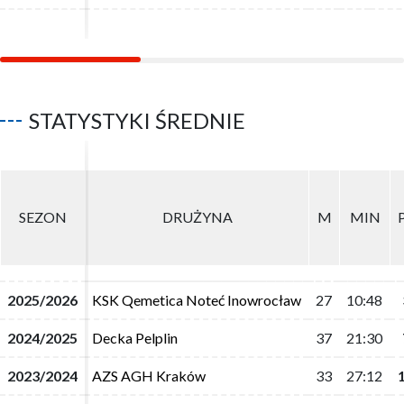
STATYSTYKI ŚREDNIE
SEZON
SEZON
DRUŻYNA
DRUŻYNA
M
M
MIN
MIN
2025/2026
2025/2026
KSK Qemetica Noteć Inowrocław
KSK Qemetica Noteć Inowrocław
27
27
10:48
10:48
2024/2025
2024/2025
Decka Pelplin
Decka Pelplin
37
37
21:30
21:30
2023/2024
2023/2024
AZS AGH Kraków
AZS AGH Kraków
33
33
27:12
27:12