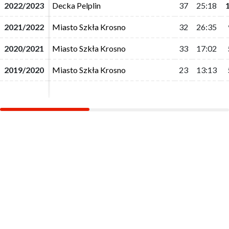
2022/2023
2022/2023
Decka Pelplin
Decka Pelplin
37
37
25:18
25:18
2021/2022
2021/2022
Miasto Szkła Krosno
Miasto Szkła Krosno
32
32
26:35
26:35
2020/2021
2020/2021
Miasto Szkła Krosno
Miasto Szkła Krosno
33
33
17:02
17:02
2019/2020
2019/2020
Miasto Szkła Krosno
Miasto Szkła Krosno
23
23
13:13
13:13