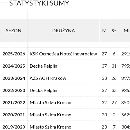
STATYSTYKI SUMY
SEZON
SEZON
DRUŻYNA
DRUŻYNA
M
M
S5
S5
M
M
2025/2026
2025/2026
KSK Qemetica Noteć Inowrocław
KSK Qemetica Noteć Inowrocław
27
27
6
6
291
291
2024/2025
2024/2025
Decka Pelplin
Decka Pelplin
37
37
31
31
795
795
2023/2024
2023/2024
AZS AGH Kraków
AZS AGH Kraków
33
33
26
26
897
897
2022/2023
2022/2023
Decka Pelplin
Decka Pelplin
37
37
35
35
936
936
2021/2022
2021/2022
Miasto Szkła Krosno
Miasto Szkła Krosno
32
32
27
27
850
850
2020/2021
2020/2021
Miasto Szkła Krosno
Miasto Szkła Krosno
33
33
2
2
562
562
2019/2020
2019/2020
Miasto Szkła Krosno
Miasto Szkła Krosno
23
23
7
7
304
304