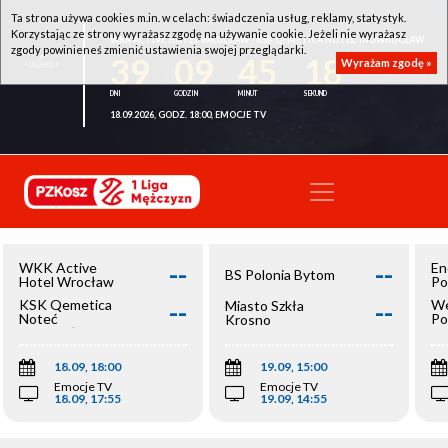
Ta strona używa cookies m.in. w celach: świadczenia usług, reklamy, statystyk.
Korzystając ze strony wyrażasz zgodę na używanie cookie. Jeżeli nie wyrażasz
WKK ACTIVE HOTEL WROCŁAW - KSK QEMETICA NOTEĆ INOWROCŁAW
zgody powinieneś zmienić ustawienia swojej przeglądarki.
39
09
45
18
Wyrażam zgodę »
18.09.2026, GODZ. 18:00, EMOCJE TV
--
--
WKK Active
En
BS Polonia Bytom
Hotel Wrocław
Po
--
--
KSK Qemetica
We
Miasto Szkła
Noteć
Po
Krosno
Inowrocław
Op
18.09, 18:00
19.09, 15:00
Emocje TV
Emocje TV
18.09, 17:55
19.09, 14:55