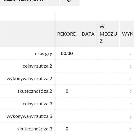
W
W
REKORD
REKORD
DATA
DATA
MECZU
MECZU
WYN
WYN
Z
Z
czas gry
czas gry
00:00
00:00
:
:
celny rzut za 2
celny rzut za 2
:
:
wykonywany rzut za 2
wykonywany rzut za 2
:
:
skuteczność za 2
skuteczność za 2
0
0
:
:
celny rzut za 3
celny rzut za 3
:
:
wykonywany rzut za 3
wykonywany rzut za 3
:
:
skuteczność za 3
skuteczność za 3
0
0
:
: