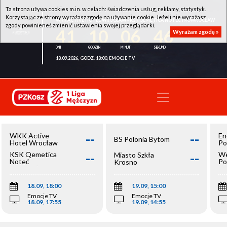
Ta strona używa cookies m.in. w celach: świadczenia usług, reklamy, statystyk.
Korzystając ze strony wyrażasz zgodę na używanie cookie. Jeżeli nie wyrażasz
WKK ACTIVE HOTEL WROCŁAW - KSK QEMETICA NOTEĆ INOWROCŁAW
zgody powinieneś zmienić ustawienia swojej przeglądarki.
41
10
06
45
Wyrażam zgodę »
18.09.2026, GODZ. 18:00, EMOCJE TV
--
--
WKK Active
En
BS Polonia Bytom
Hotel Wrocław
Po
--
--
KSK Qemetica
We
Miasto Szkła
Noteć
Po
Krosno
Inowrocław
Op
18.09, 18:00
19.09, 15:00
Emocje TV
Emocje TV
18.09, 17:55
19.09, 14:55