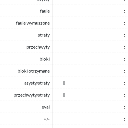
faule
faule
:
:
faule wymuszone
faule wymuszone
:
:
straty
straty
:
:
przechwyty
przechwyty
:
:
bloki
bloki
:
:
bloki otrzymane
bloki otrzymane
:
:
asysty/straty
asysty/straty
0
0
:
:
przechwyty/straty
przechwyty/straty
0
0
:
:
eval
eval
:
:
+/-
+/-
:
: