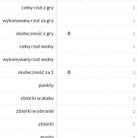
celny rzut z gry
celny rzut z gry
:
:
wykonywany rzut za gry
wykonywany rzut za gry
:
:
skuteczność z gry
skuteczność z gry
0
0
:
:
celny rzut wolny
celny rzut wolny
:
:
wykonywany rzut wolny
wykonywany rzut wolny
:
:
skuteczność za 1
skuteczność za 1
0
0
:
:
punkty
punkty
:
:
zbiórki w ataku
zbiórki w ataku
:
:
zbiórki w obronie
zbiórki w obronie
:
:
zbiórki
zbiórki
:
:
asysty
asysty
:
: