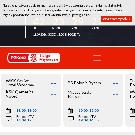
Ta strona używa cookies m.in. w celach: świadczenia usług, reklamy, statystyk.
Korzystając ze strony wyrażasz zgodę na używanie cookie. Jeżeli nie wyrażasz
WKK ACTIVE HOTEL WROCŁAW - KSK QEMETICA NOTEĆ INOWROCŁAW
zgody powinieneś zmienić ustawienia swojej przeglądarki.
42
23
29
27
Wyrażam zgodę »
18.09.2026, GODZ. 18:00, EMOCJE TV
--
--
WKK Active
En
BS Polonia Bytom
Hotel Wrocław
Po
--
--
KSK Qemetica
We
Miasto Szkła
Noteć
Po
Krosno
Inowrocław
Op
18.09, 18:00
19.09, 15:00
Emocje TV
Emocje TV
18.09, 17:55
19.09, 14:55