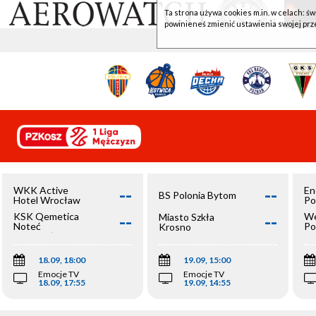
Ta strona używa cookies m.in. w celach: św
powinieneś zmienić ustawienia swojej prz
--
--
WKK Active
En
BS Polonia Bytom
Hotel Wrocław
Po
--
--
KSK Qemetica
We
Miasto Szkła
Noteć
Po
Krosno
Inowrocław
Op
18.09, 18:00
19.09, 15:00
Emocje TV
Emocje TV
18.09, 17:55
19.09, 14:55