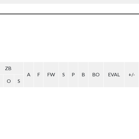
ZB
A
F
FW
S
P
B
BO
EVAL
+/-
O
S