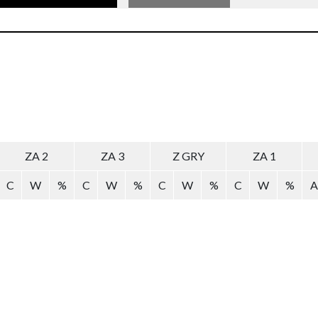
ZA 2
ZA 3
Z GRY
ZA 1
C
W
%
C
W
%
C
W
%
C
W
%
A