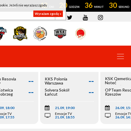
42
20
36
30
ookie. Jeżeli nie wyrażasz zgody
OWROCŁAW
Wyrażam zgodę »
--
--
KSK Qemetic
 Resovia
KKS Polonia
Noteć
w
Warszawa
Inowrocław
--
--
Kotwica
Solvera Sokół
OPTeam Reso
łobrzeg
Łańcut
Rzeszów
09, 18:00
21.09, 19:00
26.09, 15
ocje TV
Emocje TV
Emocje T
09, 17:55
21.09, 18:55
26.09, 14