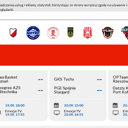
iadczenia usług, reklamy, statystyk. Korzystając ze strony wyrażasz zgodę na używanie c
WKK ACTIVE HOTEL WROCŁAW - KSK QEMETICA NOTEĆ IN
eglądarki.
--
--
ea Basket
OPTeam
GKS Tychy
znań
Rzeszó
--
--
egree AZS
PGE Spójnia
Datzzy 
litechnika
Stargard
Port Ko
olska
19.09, 18:00
20.09, 15:00
20.
Emocje TV
Emocje TV
Em
19.09, 17:55
20.09, 14:55
20.