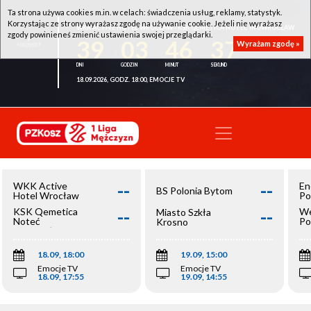
Ta strona używa cookies m.in. w celach: świadczenia usług, reklamy, statystyk.
Korzystając ze strony wyrażasz zgodę na używanie cookie. Jeżeli nie wyrażasz
WKK ACTIVE HOTEL WROCŁAW - KSK QEMETICA NOTEĆ INOWROCŁAW
zgody powinieneś zmienić ustawienia swojej przeglądarki.
39
03
46
36
Wyrażam zgodę »
18.09.2026, GODZ. 18:00, EMOCJE TV
--
--
WKK Active
En
BS Polonia Bytom
Hotel Wrocław
Po
--
--
KSK Qemetica
We
Miasto Szkła
Noteć
Po
Krosno
Inowrocław
Op
18.09, 18:00
19.09, 15:00
Emocje TV
Emocje TV
18.09, 17:55
19.09, 14:55