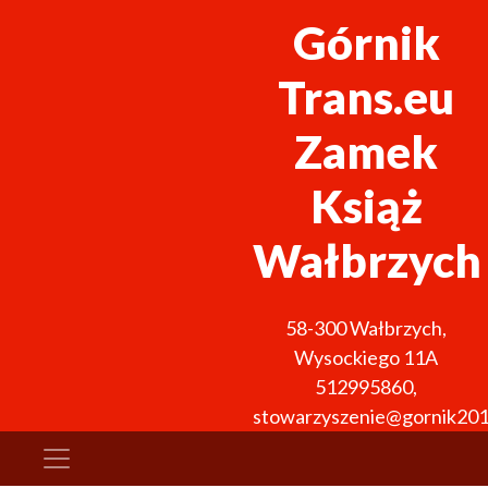
Górnik
Trans.eu
Zamek
Książ
Wałbrzych
58-300
Wałbrzych
,
Wysockiego 11A
512995860
,
stowarzyszenie@gornik201