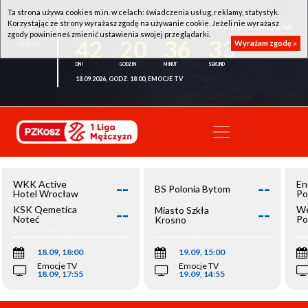
Ta strona używa cookies m.in. w celach: świadczenia usług, reklamy, statystyk.
Korzystając ze strony wyrażasz zgodę na używanie cookie. Jeżeli nie wyrażasz
WKK ACTIVE HOTEL WROCŁAW - KSK QEMETICA NOTEĆ INOWROCŁAW
zgody powinieneś zmienić ustawienia swojej przeglądarki.
42
20
36
32
Wyrażam zgodę »
18.09.2026, GODZ. 18:00, EMOCJE TV
--
--
WKK Active
En
BS Polonia Bytom
Hotel Wrocław
Po
--
--
KSK Qemetica
We
Miasto Szkła
Noteć
Po
Krosno
Inowrocław
Op
18.09, 18:00
19.09, 15:00
Emocje TV
Emocje TV
18.09, 17:55
19.09, 14:55