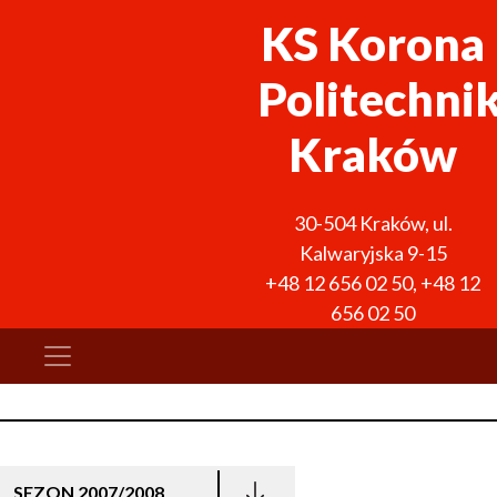
KS Korona
Politechni
Kraków
30-504
Kraków
,
ul.
Kalwaryjska 9-15
+48 12 656 02 50
,
+48 12
656 02 50
SEZON 2007/2008