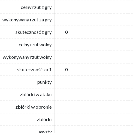
celny rzut z gry
celny rzut z gry
wykonywany rzut za gry
wykonywany rzut za gry
skuteczność z gry
skuteczność z gry
0
0
celny rzut wolny
celny rzut wolny
wykonywany rzut wolny
wykonywany rzut wolny
skuteczność za 1
skuteczność za 1
0
0
punkty
punkty
zbiórki w ataku
zbiórki w ataku
zbiórki w obronie
zbiórki w obronie
zbiórki
zbiórki
asysty
asysty