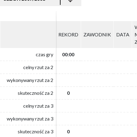
REKORD
REKORD
ZAWODNIK
ZAWODNIK
DATA
DATA
czas gry
czas gry
00:00
00:00
celny rzut za 2
celny rzut za 2
wykonywany rzut za 2
wykonywany rzut za 2
skuteczność za 2
skuteczność za 2
0
0
celny rzut za 3
celny rzut za 3
wykonywany rzut za 3
wykonywany rzut za 3
skuteczność za 3
skuteczność za 3
0
0