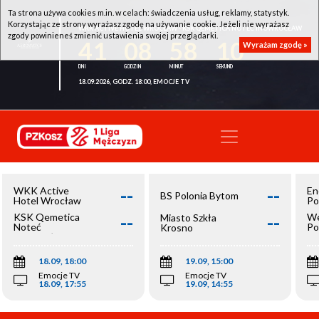
Ta strona używa cookies m.in. w celach: świadczenia usług, reklamy, statystyk.
Korzystając ze strony wyrażasz zgodę na używanie cookie. Jeżeli nie wyrażasz
WKK ACTIVE HOTEL WROCŁAW - KSK QEMETICA NOTEĆ INOWROCŁAW
zgody powinieneś zmienić ustawienia swojej przeglądarki.
41
08
58
10
Wyrażam zgodę »
18.09.2026, GODZ. 18:00, EMOCJE TV
--
--
WKK Active
En
BS Polonia Bytom
Hotel Wrocław
Po
--
--
KSK Qemetica
We
Miasto Szkła
Noteć
Po
Krosno
Inowrocław
Op
18.09, 18:00
19.09, 15:00
Emocje TV
Emocje TV
18.09, 17:55
19.09, 14:55