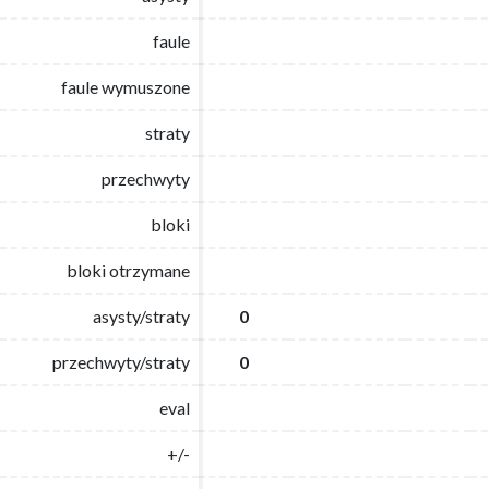
faule
faule
faule wymuszone
faule wymuszone
straty
straty
przechwyty
przechwyty
bloki
bloki
bloki otrzymane
bloki otrzymane
asysty/straty
asysty/straty
0
0
przechwyty/straty
przechwyty/straty
0
0
eval
eval
+/-
+/-