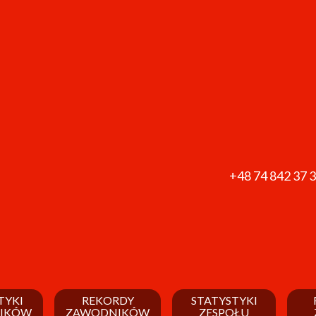
+48 74 842 37 
TYKI
REKORDY
STATYSTYKI
IKÓW
ZAWODNIKÓW
ZESPOŁU