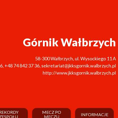
Górnik Wałbrzych
58-300
Wałbrzych
,
ul. Wysockiego 11 A
36
,
+48 74 842 37 36
,
sekretariat@jkksgornik.walbrzych.pl
http://www.jkksgornik.walbrzych.pl
REKORDY
MECZ PO
INFORMACJE
ZESPOŁU
MECZU