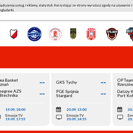
iadczenia usług, reklamy, statystyk. Korzystając ze strony wyrażasz zgodę na używanie c
WKK ACTIVE HOTEL WROCŁAW - KSK QEMETICA NOTEĆ IN
eglądarki.
--
--
ea Basket
OPTeam
GKS Tychy
znań
Rzeszó
--
--
egree AZS
PGE Spójnia
Datzzy 
litechnika
Stargard
Port Ko
olska
19.09, 18:00
20.09, 15:00
20.
Emocje TV
Emocje TV
Em
19.09, 17:55
20.09, 14:55
20.