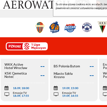
Ta strona używa cookies m.in. w celach: św
powinieneś zmienić ustawienia swojej prz
--
--
WKK Active
En
BS Polonia Bytom
Hotel Wrocław
Po
--
--
KSK Qemetica
We
Miasto Szkła
Noteć
Po
Krosno
Inowrocław
Op
18.09, 18:00
19.09, 15:00
Emocje TV
Emocje TV
18.09, 17:55
19.09, 14:55