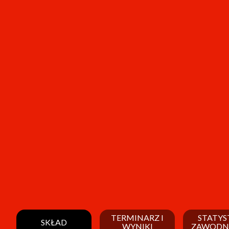
TERMINARZ I
STATYS
SKŁAD
WYNIKI
ZAWODN