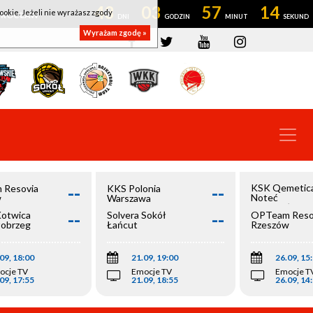
43
03
57
14
ookie. Jeżeli nie wyrażasz zgody
OWROCŁAW
Wyrażam zgodę »
--
--
KSK Qemetic
 Resovia
KKS Polonia
Noteć
w
Warszawa
Inowrocław
--
--
Kotwica
Solvera Sokół
OPTeam Reso
łobrzeg
Łańcut
Rzeszów
09, 18:00
21.09, 19:00
26.09, 15
ocje TV
Emocje TV
Emocje T
09, 17:55
21.09, 18:55
26.09, 14