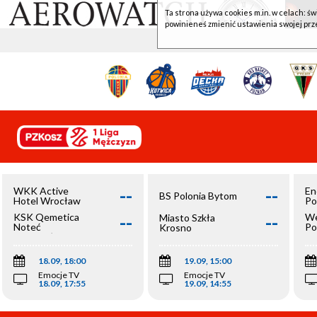
Ta strona używa cookies m.in. w celach: św
powinieneś zmienić ustawienia swojej prz
--
--
WKK Active
En
BS Polonia Bytom
Hotel Wrocław
Po
--
--
KSK Qemetica
We
Miasto Szkła
Noteć
Po
Krosno
Inowrocław
Op
18.09, 18:00
19.09, 15:00
Emocje TV
Emocje TV
18.09, 17:55
19.09, 14:55