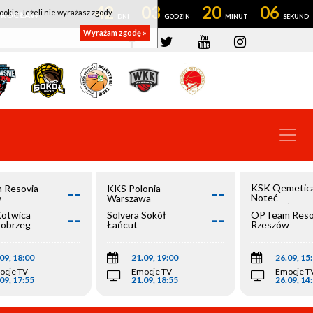
42
03
20
06
ookie. Jeżeli nie wyrażasz zgody
OWROCŁAW
Wyrażam zgodę »
--
--
KSK Qemetic
 Resovia
KKS Polonia
Noteć
w
Warszawa
Inowrocław
--
--
Kotwica
Solvera Sokół
OPTeam Reso
łobrzeg
Łańcut
Rzeszów
09, 18:00
21.09, 19:00
26.09, 15
ocje TV
Emocje TV
Emocje T
09, 17:55
21.09, 18:55
26.09, 14