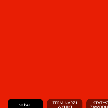
TERMINARZ I
STATYS
SKŁAD
WYNIKI
ZAWODN