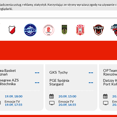
iadczenia usług, reklamy, statystyk. Korzystając ze strony wyrażasz zgodę na używanie c
WKK ACTIVE HOTEL WROCŁAW - KSK QEMETICA NOTEĆ IN
eglądarki.
--
--
ea Basket
OPTeam
GKS Tychy
znań
Rzeszó
--
--
egree AZS
PGE Spójnia
Datzzy 
litechnika
Stargard
Port Ko
olska
19.09, 18:00
20.09, 15:00
20.
Emocje TV
Emocje TV
Em
19.09, 17:55
20.09, 14:55
20.