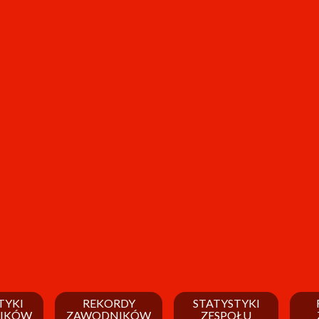
TYKI
REKORDY
STATYSTYKI
IKÓW
ZAWODNIKÓW
ZESPOŁU