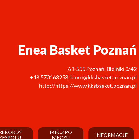
Enea Basket Poznań
61-555
Poznań
,
Bielniki 3/42
+48 570163258
,
biuro@kksbasket.poznan.pl
http://https://www.kksbasket.poznan.pl
REKORDY
MECZ PO
INFORMACJE
ZESPOŁU
MECZU