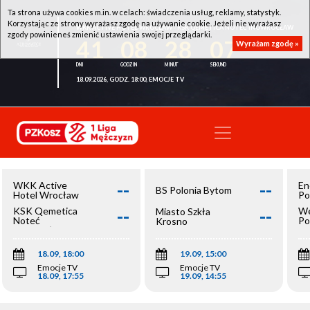
Ta strona używa cookies m.in. w celach: świadczenia usług, reklamy, statystyk.
Korzystając ze strony wyrażasz zgodę na używanie cookie. Jeżeli nie wyrażasz
WKK ACTIVE HOTEL WROCŁAW - KSK QEMETICA NOTEĆ INOWROCŁAW
zgody powinieneś zmienić ustawienia swojej przeglądarki.
41
08
28
07
Wyrażam zgodę »
18.09.2026, GODZ. 18:00, EMOCJE TV
--
--
WKK Active
En
BS Polonia Bytom
Hotel Wrocław
Po
--
--
KSK Qemetica
We
Miasto Szkła
Noteć
Po
Krosno
Inowrocław
Op
18.09, 18:00
19.09, 15:00
Emocje TV
Emocje TV
18.09, 17:55
19.09, 14:55