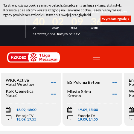
Ta strona używa cookies m.in. w celach: świadczenia usług, reklamy, statystyk.
Korzystając ze strony wyrażasz zgodę na używanie cookie. Jeżeli nie wyrażasz
WKK ACTIVE HOTEL WROCŁAW - KSK QEMETICA NOTEĆ INOWROCŁAW
zgody powinieneś zmienić ustawienia swojej przeglądarki.
40
02
09
36
Wyrażam zgodę »
18.09.2026, GODZ. 18:00, EMOCJE TV
--
--
WKK Active
En
BS Polonia Bytom
Hotel Wrocław
Po
--
--
KSK Qemetica
We
Miasto Szkła
Noteć
Po
Krosno
Inowrocław
Op
18.09, 18:00
19.09, 15:00
Emocje TV
Emocje TV
18.09, 17:55
19.09, 14:55