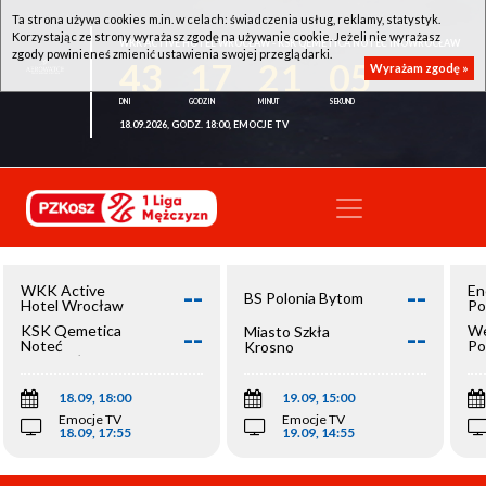
Ta strona używa cookies m.in. w celach: świadczenia usług, reklamy, statystyk.
Korzystając ze strony wyrażasz zgodę na używanie cookie. Jeżeli nie wyrażasz
WKK ACTIVE HOTEL WROCŁAW - KSK QEMETICA NOTEĆ INOWROCŁAW
zgody powinieneś zmienić ustawienia swojej przeglądarki.
43
17
21
05
Wyrażam zgodę »
18.09.2026, GODZ. 18:00, EMOCJE TV
--
--
WKK Active
En
BS Polonia Bytom
Hotel Wrocław
Po
--
--
KSK Qemetica
We
Miasto Szkła
Noteć
Po
Krosno
Inowrocław
Op
18.09, 18:00
19.09, 15:00
Emocje TV
Emocje TV
18.09, 17:55
19.09, 14:55