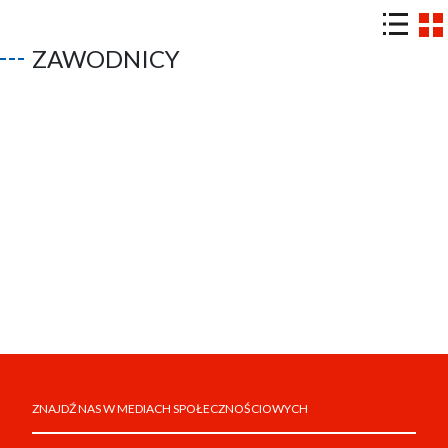
ZAWODNICY
ZNAJDŹ NAS W MEDIACH SPOŁECZNOŚCIOWYCH