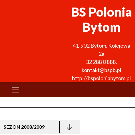
BS Polonia
Bytom
41-902
Bytom
,
Kolejowa
2a
32 288 0 888
,
kontakt@bspb.pl
http://bspoloniabytom.pl
SEZON 2008/2009