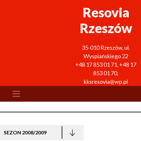
Resovia
Rzeszów
35-010
Rzeszów
,
ul.
Wyspiańskiego 22
+48 17 853 01 71
,
+48 17
853 01 70
,
kksresovia@wp.pl
SEZON 2008/2009