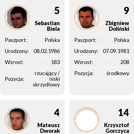
5
9
Sebastian
Zbigniew
Biela
Doliński
Paszport:
Polska
Paszport:
Polska
Urodzony:
08.02.1986
Urodzony:
07.09.1981
Wzrost:
183
Wzrost:
208
rzucający /
Pozycja:
środkowy
Pozycja:
niski
skrzydłowy
4
14
Mateusz
Krzysztof
Dworak
Gorczyca