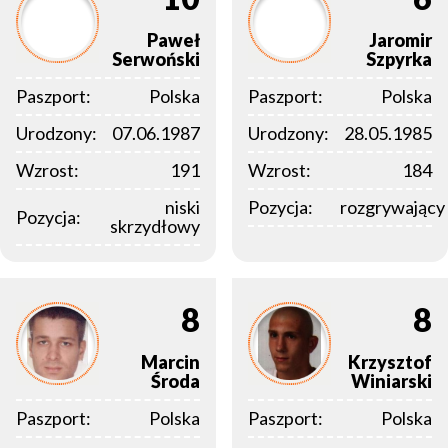
Paweł
Jaromir
Serwoński
Szpyrka
Paszport:
Polska
Paszport:
Polska
Urodzony:
07.06.1987
Urodzony:
28.05.1985
Wzrost:
191
Wzrost:
184
niski
Pozycja:
rozgrywający
Pozycja:
skrzydłowy
8
8
Marcin
Krzysztof
Środa
Winiarski
Paszport:
Polska
Paszport:
Polska