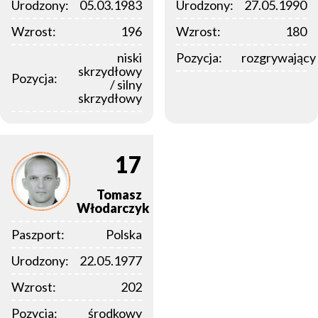
Urodzony:
05.03.1983
Urodzony:
27.05.1990
Wzrost:
196
Wzrost:
180
niski
Pozycja:
rozgrywający
skrzydłowy
Pozycja:
/ silny
skrzydłowy
17
Tomasz
Włodarczyk
Paszport:
Polska
Urodzony:
22.05.1977
Wzrost:
202
Pozycja:
środkowy