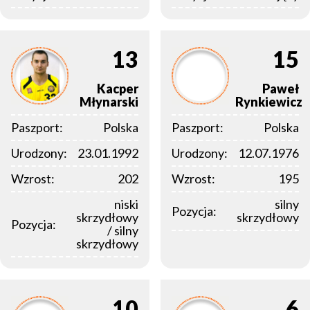
13
15
Kacper
Paweł
Młynarski
Rynkiewicz
Paszport:
Polska
Paszport:
Polska
Urodzony:
23.01.1992
Urodzony:
12.07.1976
Wzrost:
202
Wzrost:
195
niski
silny
Pozycja:
skrzydłowy
skrzydłowy
Pozycja:
/ silny
skrzydłowy
10
6