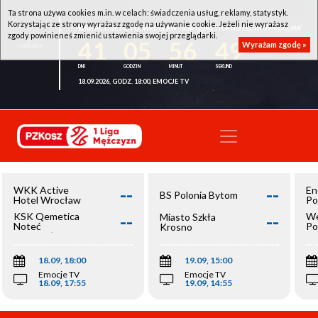
Ta strona używa cookies m.in. w celach: świadczenia usług, reklamy, statystyk.
Korzystając ze strony wyrażasz zgodę na używanie cookie. Jeżeli nie wyrażasz
WKK ACTIVE HOTEL WROCŁAW - KSK QEMETICA NOTEĆ INOWROCŁAW
zgody powinieneś zmienić ustawienia swojej przeglądarki.
41
05
56
49
Wyrażam zgodę »
18.09.2026, GODZ. 18:00, EMOCJE TV
--
--
WKK Active
En
BS Polonia Bytom
Hotel Wrocław
Po
--
--
KSK Qemetica
We
Miasto Szkła
Noteć
Po
Krosno
Inowrocław
Op
18.09, 18:00
19.09, 15:00
Emocje TV
Emocje TV
18.09, 17:55
19.09, 14:55