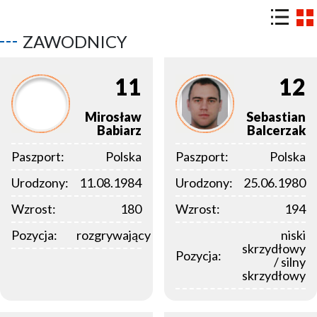
ZAWODNICY
11
12
Mirosław
Sebastian
Babiarz
Balcerzak
Paszport:
Polska
Paszport:
Polska
Urodzony:
11.08.1984
Urodzony:
25.06.1980
Wzrost:
180
Wzrost:
194
Pozycja:
rozgrywający
niski
skrzydłowy
Pozycja:
/ silny
skrzydłowy