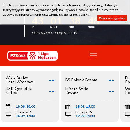
Ta strona używa cookies m.in. w celach: świadczenia usług, reklamy, statystyk.
Korzystając ze strony wyrażasz zgodę na używanie cookie. Jeżeli nie wyrażasz
WKK ACTIVE HOTEL WROCŁAW - KSK QEMETICA NOTEĆ INOWROCŁAW
zgody powinieneś zmienić ustawienia swojej przeglądarki.
43
01
38
48
Wyrażam zgodę »
18.09.2026, GODZ. 18:00, EMOCJE TV
--
--
WKK Active
En
BS Polonia Bytom
Hotel Wrocław
Po
--
--
KSK Qemetica
We
Miasto Szkła
Noteć
Po
Krosno
Inowrocław
Op
18.09, 18:00
19.09, 15:00
Emocje TV
Emocje TV
18.09, 17:55
19.09, 14:55