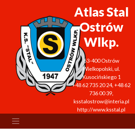
Atlas Stal
Ostrów
Wlkp.
63-400
Ostrów
Wielkopolski
,
ul.
Kusocińskiego 1
+48 62 735 20 24
,
+48 62
736 00 39
,
ksstalostrow@interia.pl
http://www.ksstal.pl