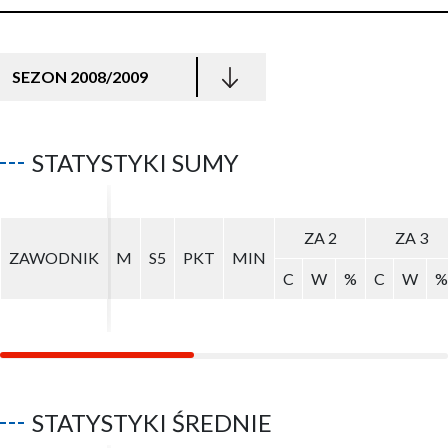
SEZON 2008/2009
STATYSTYKI SUMY
ZA 2
ZA 2
ZA 3
ZA 3
ZAWODNIK
ZAWODNIK
M
M
S5
S5
PKT
PKT
MIN
MIN
C
C
W
W
%
%
C
C
W
W
%
%
STATYSTYKI ŚREDNIE