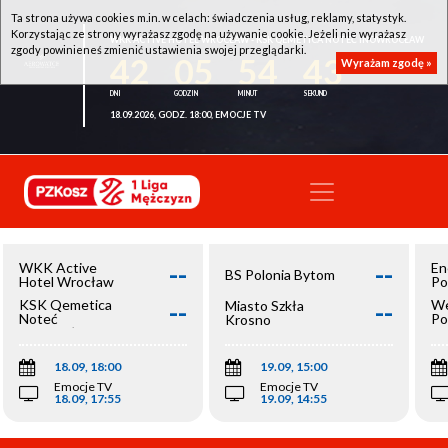
Ta strona używa cookies m.in. w celach: świadczenia usług, reklamy, statystyk.
Korzystając ze strony wyrażasz zgodę na używanie cookie. Jeżeli nie wyrażasz
WKK ACTIVE HOTEL WROCŁAW - KSK QEMETICA NOTEĆ INOWROCŁAW
zgody powinieneś zmienić ustawienia swojej przeglądarki.
42
05
54
43
Wyrażam zgodę »
18.09.2026, GODZ. 18:00, EMOCJE TV
--
--
WKK Active
En
BS Polonia Bytom
Hotel Wrocław
Po
--
--
KSK Qemetica
We
Miasto Szkła
Noteć
Po
Krosno
Inowrocław
Op
18.09, 18:00
19.09, 15:00
Emocje TV
Emocje TV
18.09, 17:55
19.09, 14:55