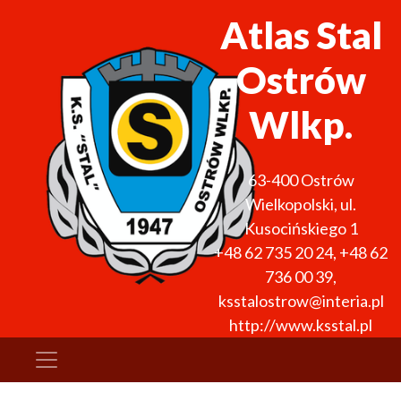
Atlas Stal
Ostrów
Wlkp.
63-400
Ostrów
Wielkopolski
,
ul.
Kusocińskiego 1
+48 62 735 20 24
,
+48 62
736 00 39
,
ksstalostrow@interia.pl
http://www.ksstal.pl