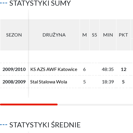
STATYSTYKI SUMY
SEZON
SEZON
DRUŻYNA
DRUŻYNA
M
M
S5
S5
MIN
MIN
PKT
PKT
2009/2010
2009/2010
KS AZS AWF Katowice
KS AZS AWF Katowice
6
6
48:35
48:35
12
12
2008/2009
2008/2009
Stal Stalowa Wola
Stal Stalowa Wola
5
5
18:39
18:39
5
5
STATYSTYKI ŚREDNIE