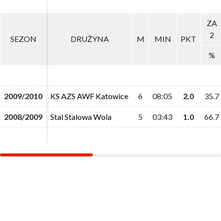
ZA
ZA
2
2
SEZON
SEZON
DRUŻYNA
DRUŻYNA
M
M
MIN
MIN
PKT
PKT
%
%
2009/2010
2009/2010
KS AZS AWF Katowice
KS AZS AWF Katowice
6
6
08:05
08:05
2.0
2.0
35.7
35.7
2008/2009
2008/2009
Stal Stalowa Wola
Stal Stalowa Wola
5
5
03:43
03:43
1.0
1.0
66.7
66.7