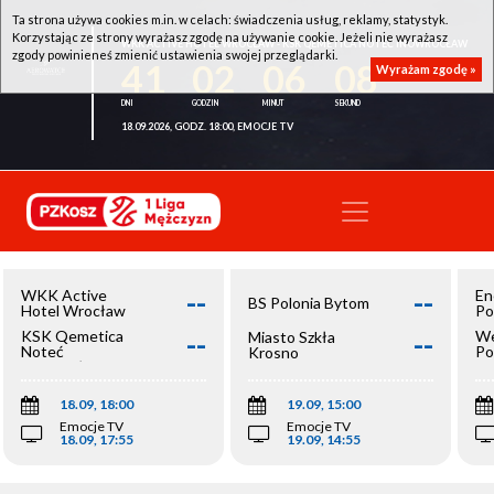
Ta strona używa cookies m.in. w celach: świadczenia usług, reklamy, statystyk.
Korzystając ze strony wyrażasz zgodę na używanie cookie. Jeżeli nie wyrażasz
WKK ACTIVE HOTEL WROCŁAW - KSK QEMETICA NOTEĆ INOWROCŁAW
zgody powinieneś zmienić ustawienia swojej przeglądarki.
41
02
06
08
Wyrażam zgodę »
18.09.2026, GODZ. 18:00, EMOCJE TV
--
--
WKK Active
En
BS Polonia Bytom
Hotel Wrocław
Po
--
--
KSK Qemetica
We
Miasto Szkła
Noteć
Po
Krosno
Inowrocław
Op
18.09, 18:00
19.09, 15:00
Emocje TV
Emocje TV
18.09, 17:55
19.09, 14:55