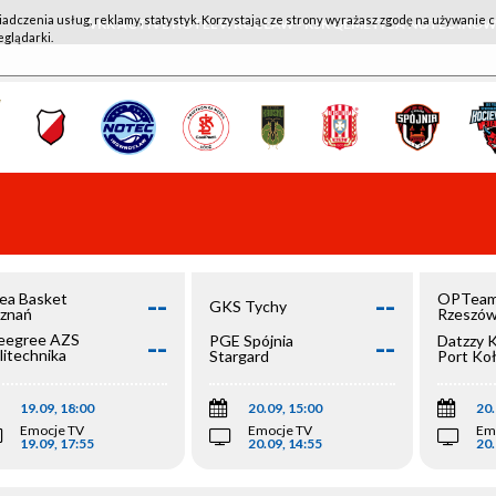
iadczenia usług, reklamy, statystyk. Korzystając ze strony wyrażasz zgodę na używanie c
WKK ACTIVE HOTEL WROCŁAW - KSK QEMETICA NOTEĆ IN
eglądarki.
--
--
ea Basket
OPTeam
GKS Tychy
znań
Rzeszó
--
--
egree AZS
PGE Spójnia
Datzzy 
litechnika
Stargard
Port Ko
olska
19.09, 18:00
20.09, 15:00
20.
Emocje TV
Emocje TV
Em
19.09, 17:55
20.09, 14:55
20.