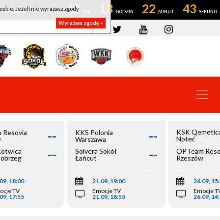
42
13
22
43
ookie. Jeżeli nie wyrażasz zgody
OWROCŁAW
Wyrażam zgodę »
--
--
KSK Qemetic
 Resovia
KKS Polonia
Noteć
w
Warszawa
Inowrocław
--
--
Kotwica
Solvera Sokół
OPTeam Reso
łobrzeg
Łańcut
Rzeszów
09, 18:00
21.09, 19:00
26.09, 15
ocje TV
Emocje TV
Emocje T
09, 17:55
21.09, 18:55
26.09, 14