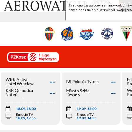
Ta strona używa cookies m.in. w celach: św
powinieneś zmienić ustawienia swojej prz
--
--
WKK Active
En
BS Polonia Bytom
Hotel Wrocław
Po
--
--
KSK Qemetica
We
Miasto Szkła
Noteć
Po
Krosno
Inowrocław
Op
18.09, 18:00
19.09, 15:00
Emocje TV
Emocje TV
18.09, 17:55
19.09, 14:55