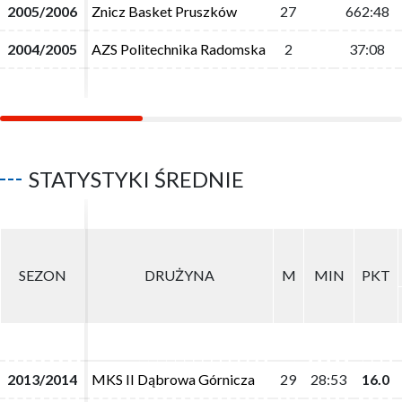
2005/2006
2005/2006
Znicz Basket Pruszków
Znicz Basket Pruszków
27
27
662:48
662:48
2004/2005
2004/2005
AZS Politechnika Radomska
AZS Politechnika Radomska
2
2
37:08
37:08
STATYSTYKI ŚREDNIE
SEZON
SEZON
DRUŻYNA
DRUŻYNA
M
M
MIN
MIN
PKT
PKT
2013/2014
2013/2014
MKS II Dąbrowa Górnicza
MKS II Dąbrowa Górnicza
29
29
28:53
28:53
16.0
16.0