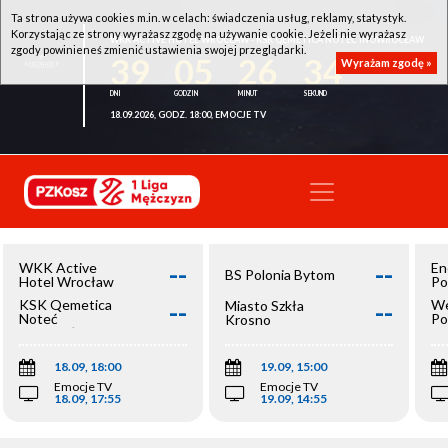
Ta strona używa cookies m.in. w celach: świadczenia usług, reklamy, statystyk.
Korzystając ze strony wyrażasz zgodę na używanie cookie. Jeżeli nie wyrażasz
WKK ACTIVE HOTEL WROCŁAW - KSK QEMETICA NOTEĆ INOWROCŁAW
zgody powinieneś zmienić ustawienia swojej przeglądarki.
39
05
26
34
Wyrażam zgodę »
18.09.2026, GODZ. 18:00, EMOCJE TV
--
--
WKK Active
En
BS Polonia Bytom
Hotel Wrocław
Po
--
--
KSK Qemetica
We
Miasto Szkła
Noteć
Po
Krosno
Inowrocław
Op
18.09, 18:00
19.09, 15:00
Emocje TV
Emocje TV
18.09, 17:55
19.09, 14:55