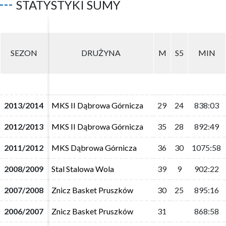
STATYSTYKI SUMY
SEZON
SEZON
DRUŻYNA
DRUŻYNA
M
M
S5
S5
MIN
MIN
2013/2014
2013/2014
MKS II Dąbrowa Górnicza
MKS II Dąbrowa Górnicza
29
29
24
24
838:03
838:03
2012/2013
2012/2013
MKS II Dąbrowa Górnicza
MKS II Dąbrowa Górnicza
35
35
28
28
892:49
892:49
2011/2012
2011/2012
MKS Dąbrowa Górnicza
MKS Dąbrowa Górnicza
36
36
30
30
1075:58
1075:58
2008/2009
2008/2009
Stal Stalowa Wola
Stal Stalowa Wola
39
39
9
9
902:22
902:22
2007/2008
2007/2008
Znicz Basket Pruszków
Znicz Basket Pruszków
30
30
25
25
895:16
895:16
2006/2007
2006/2007
Znicz Basket Pruszków
Znicz Basket Pruszków
31
31
868:58
868:58