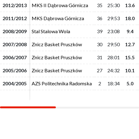
2012/2013
2012/2013
MKS II Dąbrowa Górnicza
MKS II Dąbrowa Górnicza
35
35
25:30
25:30
13.6
13.6
2011/2012
2011/2012
MKS Dąbrowa Górnicza
MKS Dąbrowa Górnicza
36
36
29:53
29:53
18.0
18.0
2008/2009
2008/2009
Stal Stalowa Wola
Stal Stalowa Wola
39
39
23:08
23:08
9.4
9.4
2007/2008
2007/2008
Znicz Basket Pruszków
Znicz Basket Pruszków
30
30
29:50
29:50
12.7
12.7
2006/2007
2006/2007
Znicz Basket Pruszków
Znicz Basket Pruszków
31
31
28:01
28:01
15.5
15.5
2005/2006
2005/2006
Znicz Basket Pruszków
Znicz Basket Pruszków
27
27
24:32
24:32
10.1
10.1
2004/2005
2004/2005
AZS Politechnika Radomska
AZS Politechnika Radomska
2
2
18:34
18:34
5.0
5.0