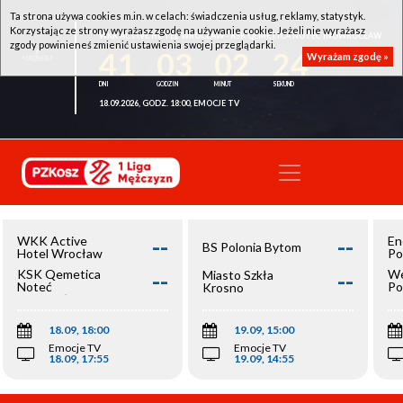
Ta strona używa cookies m.in. w celach: świadczenia usług, reklamy, statystyk.
Korzystając ze strony wyrażasz zgodę na używanie cookie. Jeżeli nie wyrażasz
WKK ACTIVE HOTEL WROCŁAW - KSK QEMETICA NOTEĆ INOWROCŁAW
zgody powinieneś zmienić ustawienia swojej przeglądarki.
41
03
02
24
Wyrażam zgodę »
18.09.2026, GODZ. 18:00, EMOCJE TV
--
--
WKK Active
En
BS Polonia Bytom
Hotel Wrocław
Po
--
--
KSK Qemetica
We
Miasto Szkła
Noteć
Po
Krosno
Inowrocław
Op
18.09, 18:00
19.09, 15:00
Emocje TV
Emocje TV
18.09, 17:55
19.09, 14:55