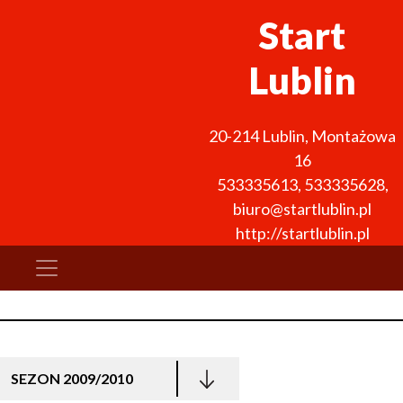
Start
Lublin
20-214
Lublin
,
Montażowa
16
533335613, 533335628
,
biuro@startlublin.pl
http://startlublin.pl
SEZON 2009/2010