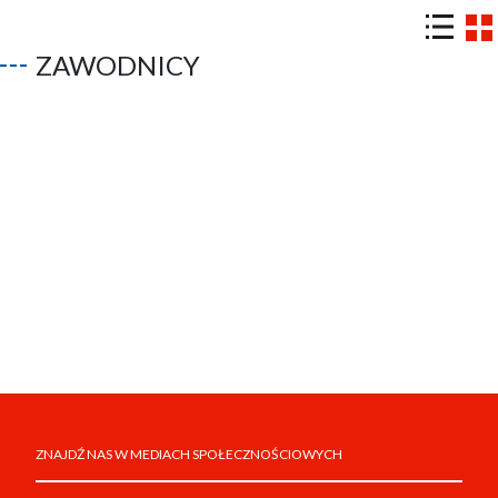
ZAWODNICY
ZNAJDŹ NAS W MEDIACH SPOŁECZNOŚCIOWYCH