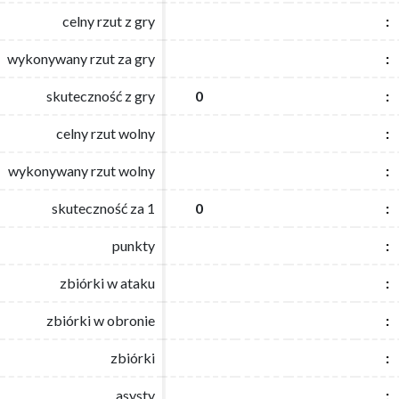
celny rzut z gry
celny rzut z gry
:
:
wykonywany rzut za gry
wykonywany rzut za gry
:
:
skuteczność z gry
skuteczność z gry
0
0
:
:
celny rzut wolny
celny rzut wolny
:
:
wykonywany rzut wolny
wykonywany rzut wolny
:
:
skuteczność za 1
skuteczność za 1
0
0
:
:
punkty
punkty
:
:
zbiórki w ataku
zbiórki w ataku
:
:
zbiórki w obronie
zbiórki w obronie
:
:
zbiórki
zbiórki
:
:
asysty
asysty
:
: