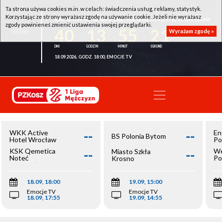
Ta strona używa cookies m.in. w celach: świadczenia usług, reklamy, statystyk.
Korzystając ze strony wyrażasz zgodę na używanie cookie. Jeżeli nie wyrażasz
WKK ACTIVE HOTEL WROCŁAW - KSK QEMETICA NOTEĆ INOWROCŁAW
zgody powinieneś zmienić ustawienia swojej przeglądarki.
40
13
55
21
Wyrażam zgodę »
18.09.2026, GODZ. 18:00, EMOCJE TV
--
--
WKK Active
En
BS Polonia Bytom
Hotel Wrocław
Po
--
--
KSK Qemetica
We
Miasto Szkła
Noteć
Po
Krosno
Inowrocław
Op
18.09, 18:00
19.09, 15:00
Emocje TV
Emocje TV
18.09, 17:55
19.09, 14:55