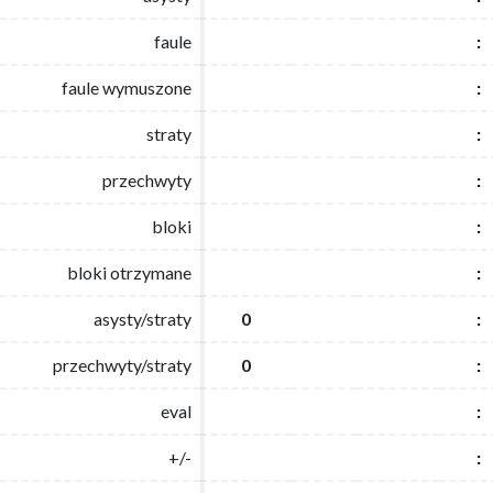
faule
faule
:
:
faule wymuszone
faule wymuszone
:
:
straty
straty
:
:
przechwyty
przechwyty
:
:
bloki
bloki
:
:
bloki otrzymane
bloki otrzymane
:
:
asysty/straty
asysty/straty
0
0
:
:
przechwyty/straty
przechwyty/straty
0
0
:
:
eval
eval
:
:
+/-
+/-
:
: