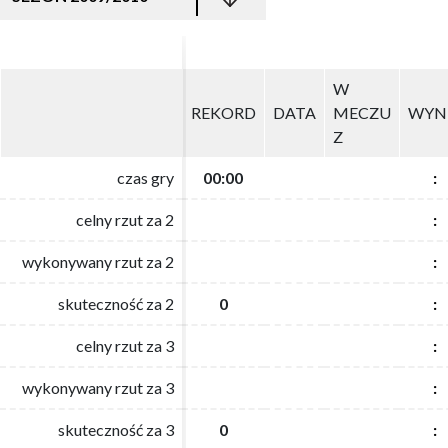
W
W
REKORD
REKORD
DATA
DATA
MECZU
MECZU
WYN
WYN
Z
Z
czas gry
czas gry
00:00
00:00
:
:
celny rzut za 2
celny rzut za 2
:
:
wykonywany rzut za 2
wykonywany rzut za 2
:
:
skuteczność za 2
skuteczność za 2
0
0
:
:
celny rzut za 3
celny rzut za 3
:
:
wykonywany rzut za 3
wykonywany rzut za 3
:
:
skuteczność za 3
skuteczność za 3
0
0
:
: